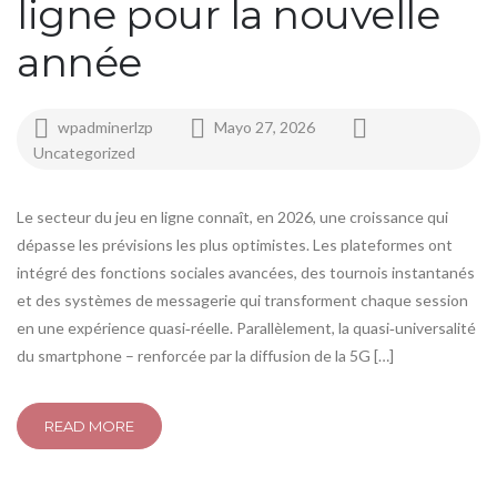
ligne pour la nouvelle
année
wpadminerlzp
Mayo 27, 2026
Uncategorized
Le secteur du jeu en ligne connaît, en 2026, une croissance qui
dépasse les prévisions les plus optimistes. Les plateformes ont
intégré des fonctions sociales avancées, des tournois instantanés
et des systèmes de messagerie qui transforment chaque session
en une expérience quasi‑réelle. Parallèlement, la quasi‑universalité
du smartphone – renforcée par la diffusion de la 5G […]
READ MORE