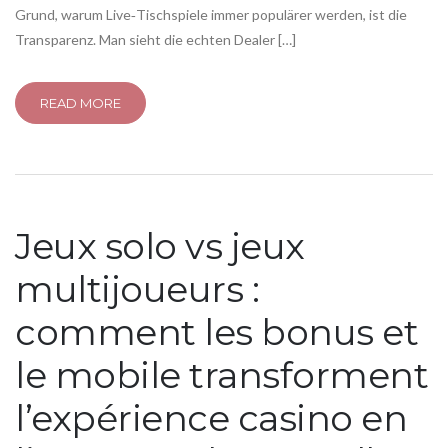
Grund, warum Live‑Tischspiele immer populärer werden, ist die
Transparenz. Man sieht die echten Dealer […]
READ MORE
Jeux solo vs jeux
multijoueurs :
comment les bonus et
le mobile transforment
l’expérience casino en