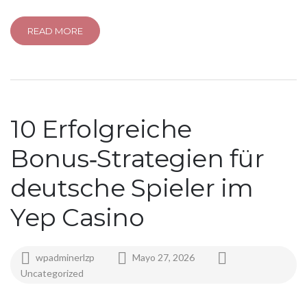
READ MORE
10 Erfolgreiche
Bonus‑Strategien für
deutsche Spieler im
Yep Casino
wpadminerlzp
Mayo 27, 2026
Uncategorized