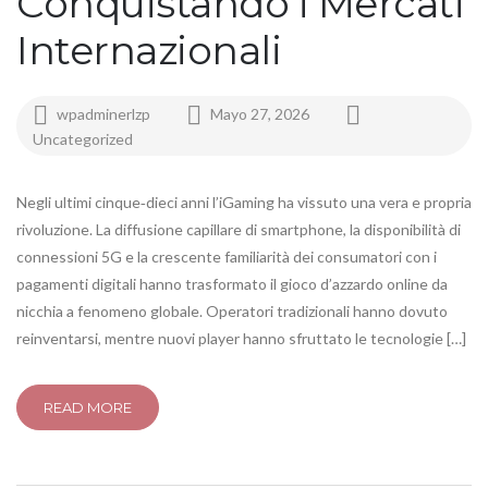
Conquistando i Mercati
Internazionali
wpadminerlzp
Mayo 27, 2026
Uncategorized
Negli ultimi cinque‑dieci anni l’iGaming ha vissuto una vera e propria
rivoluzione. La diffusione capillare di smartphone, la disponibilità di
connessioni 5G e la crescente familiarità dei consumatori con i
pagamenti digitali hanno trasformato il gioco d’azzardo online da
nicchia a fenomeno globale. Operatori tradizionali hanno dovuto
reinventarsi, mentre nuovi player hanno sfruttato le tecnologie […]
READ MORE