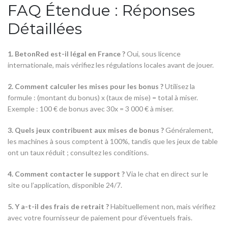
FAQ Étendue : Réponses
Détaillées
1. BetonRed est-il légal en France ?
Oui, sous licence
internationale, mais vérifiez les régulations locales avant de jouer.
2. Comment calculer les mises pour les bonus ?
Utilisez la
formule : (montant du bonus) x (taux de mise) = total à miser.
Exemple : 100 € de bonus avec 30x = 3 000 € à miser.
3. Quels jeux contribuent aux mises de bonus ?
Généralement,
les machines à sous comptent à 100%, tandis que les jeux de table
ont un taux réduit ; consultez les conditions.
4. Comment contacter le support ?
Via le chat en direct sur le
site ou l’application, disponible 24/7.
5. Y a-t-il des frais de retrait ?
Habituellement non, mais vérifiez
avec votre fournisseur de paiement pour d’éventuels frais.