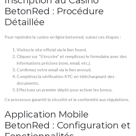
Inscription au Casino
BetonRed : Procédure
Détaillée
Pour rejoindre le casino en ligne betonred, suivez ces étapes :
Visitez le site officiel via le lien fourni.
Cliquez sur “S’inscrire” et remplissez le formulaire avec des
informations précises (nom, email, etc.).
Confirmez votre email via le lien envoyé.
Complétez la vérification KYC en téléchargeant des
documents.
Effectuez un premier dépôt pour activer les bonus.
Ce processus garantit la sécurité et la conformité aux régulations.
Application Mobile
BetonRed : Configuration et