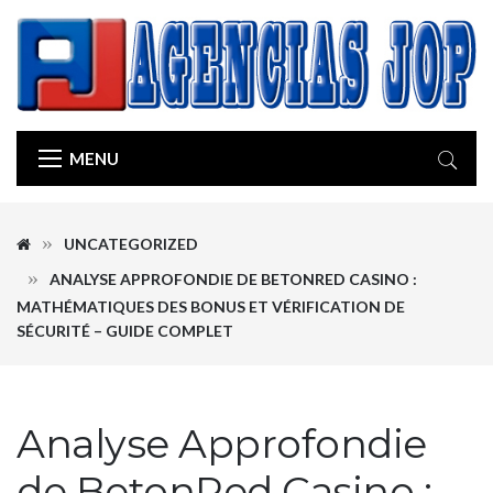
MENU
UNCATEGORIZED
ANALYSE APPROFONDIE DE BETONRED CASINO :
MATHÉMATIQUES DES BONUS ET VÉRIFICATION DE
SÉCURITÉ – GUIDE COMPLET
Analyse Approfondie
de BetonRed Casino :