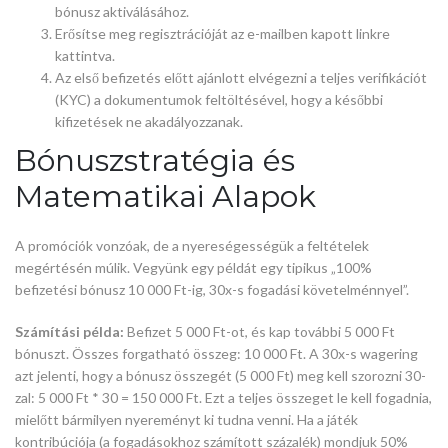
bónusz aktiválásához.
Erősítse meg regisztrációját az e-mailben kapott linkre
kattintva.
Az első befizetés előtt ajánlott elvégezni a teljes verifikációt
(KYC) a dokumentumok feltöltésével, hogy a későbbi
kifizetések ne akadályozzanak.
Bónuszstratégia és
Matematikai Alapok
A promóciók vonzóak, de a nyereségességük a feltételek
megértésén múlik. Vegyünk egy példát egy tipikus „100%
befizetési bónusz 10 000 Ft-ig, 30x-s fogadási követelménnyel”.
Számítási példa:
Befizet 5 000 Ft-ot, és kap további 5 000 Ft
bónuszt. Összes forgatható összeg: 10 000 Ft. A 30x-s wagering
azt jelenti, hogy a bónusz összegét (5 000 Ft) meg kell szorozni 30-
zal: 5 000 Ft * 30 = 150 000 Ft. Ezt a teljes összeget le kell fogadnia,
mielőtt bármilyen nyereményt ki tudna venni. Ha a játék
kontribúciója (a fogadásokhoz számított százalék) mondjuk 50%