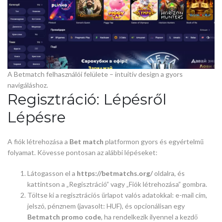
A Betmatch felhasználói felülete – intuitív design a gyors
navigáláshoz.
Regisztráció: Lépésről
Lépésre
A fiók létrehozása a
Bet match
platformon gyors és egyértelmű
folyamat. Kövesse pontosan az alábbi lépéseket:
Látogasson el a
https://betmatchs.org/
oldalra, és
kattintson a „Regisztráció” vagy „Fiók létrehozása” gombra.
Töltse ki a regisztrációs űrlapot valós adatokkal: e-mail cím,
jelszó, pénznem (javasolt: HUF), és opcionálisan egy
Betmatch promo code
, ha rendelkezik ilyennel a kezdő