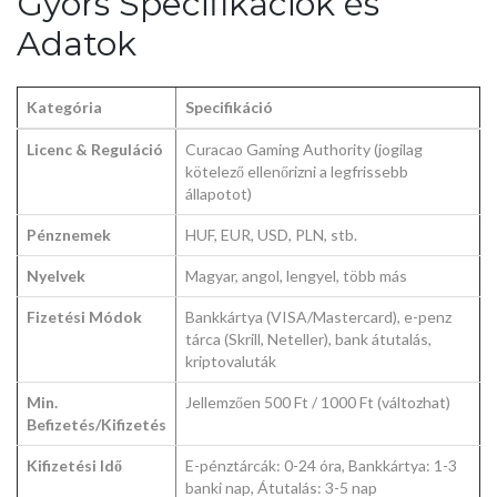
Gyors Specifikációk és
Adatok
Kategória
Specifikáció
Licenc & Reguláció
Curacao Gaming Authority (jogilag
kötelező ellenőrizni a legfrissebb
állapotot)
Pénznemek
HUF, EUR, USD, PLN, stb.
Nyelvek
Magyar, angol, lengyel, több más
Fizetési Módok
Bankkártya (VISA/Mastercard), e-penz
tárca (Skrill, Neteller), bank átutalás,
kriptovaluták
Min.
Jellemzően 500 Ft / 1000 Ft (változhat)
Befizetés/Kifizetés
Kifizetési Idő
E-pénztárcák: 0-24 óra, Bankkártya: 1-3
banki nap, Átutalás: 3-5 nap