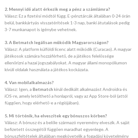
2. Mennyi idő alatt érkezik meg a pénz a számlámra?
Válasz: Ez a fizetési módtól függ. E-pénztárcák általában 0-24 órán
belül, bankkártyás visszatérítések 1-3 nap, banki átutalások pedig
3-7 munkanapot is igénybe vehetnek.
3. A Betmatch legálisan működik Magyarországon?
Válasz: A platform külföldi licenc alatt működik (Curacao). A magyar
játékosok számára hozzáférhető, de a játékos felelőssége
ellenőrizni a hazai jogszabályokat. A magyar állami monopóliumon
kívüli oldalak használata a játékos kockázata.
4. Van mobilalkalmazás?
Válasz: Igen, a
Betmatch
kínál dedikált alkalmazást Androidra és
iOS-re, amely letölthető a honlapról, vagy az App Store-ból (attól
függően, hogy elérhető-e a régiójában).
5. Mi történik, ha elveszítek egy bónuszos körben?
Válasz: A bónusz és a belőle származó nyeremény elveszik. A saját
befizetett összegétől függően maradhat egyenlege. A
bónuszfeltételek általában megkövetelik a fogadási követelmény