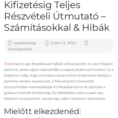
Kifizetésig Teljes
Részvételi Útmutató –
Számításokkal & Hibák
wpadminerlzp
Enero 11, 2016
Uncategorized
A
Betmatch
egy dinamikusan fejlődő online kaszinó és sportfogadó
platform, amely egyre népszerűbb a magyar játékosok körében. Ez a
kézikönyv célja, hogy technikai szempontból részletesen feltárja a
platform minden aspektusát, a fióknyitástól a bonyolult
bónusztételek matematikáján és hibaelhárításon át egészen a
gyakran ismételt kérdésekig. Az alábbiakban nem csupán egy
felületet mutatunk be, hanem egy teljes rendszert elemezünk.
Mielőtt elkezdenéd: