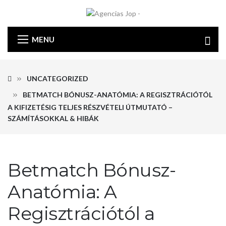
MENU
UNCATEGORIZED
BETMATCH BÓNUSZ-ANATÓMIA: A REGISZTRÁCIÓTÓL
A KIFIZETÉSIG TELJES RÉSZVÉTELI ÚTMUTATÓ –
SZÁMÍTÁSOKKAL & HIBÁK
Betmatch Bónusz-
Anatómia: A
Regisztrációtól a