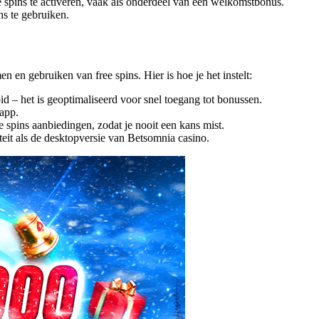
 spins te activeren, vaak als onderdeel van een welkomstbonus.
ns te gebruiken.
 en gebruiken van free spins. Hier is hoe je het instelt:
 – het is geoptimaliseerd voor snel toegang tot bonussen.
 app.
spins aanbiedingen, zodat je nooit een kans mist.
teit als de desktopversie van Betsomnia casino.