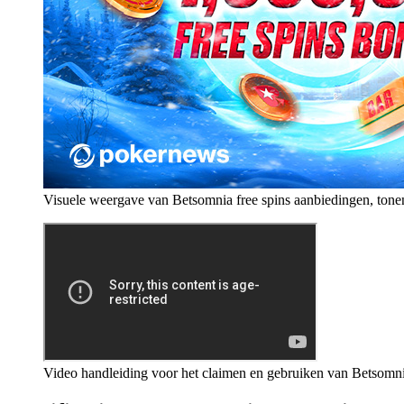
Visuele weergave van Betsomnia free spins aanbiedingen, tonen
Video handleiding voor het claimen en gebruiken van Betsomnia 