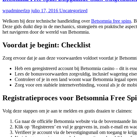
wpadminerlzp
julio 17, 2016
Uncategorized
Welkom bij deze technische handleiding over
Betsomnia free spins
. 
Deze gids duikt diep in de mechanics, strategieën en praktische aspect
het navigeren door de wereld van Betsomnia.
Voordat je begint: Checklist
Zorg ervoor dat je aan deze voorwaarden voldoet voordat je Betsomnia
Heb een geregistreerd account bij Betsomnia casino – dit is es
Lees de bonusvoorwaarden zorgvuldig, inclusief wagering eise
Controleer of je in een land woont waar Betsomnia legaal operee
Zorg voor een stabiele internetverbinding, vooral als je de mob
Registratieproces voor Betsomnia Free Sp
Volg deze stappen om je aan te melden en gratis draaien te claimen:
Ga naar de officiële Betsomnia website via de bovenstaande lin
Klik op ‘Registreren’ en vul je gegevens in, zoals e-mail en w
Verifieer je account via de bevestigingsmail om toegang te krij