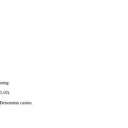
ening:
0,10).
j Betsomnia casino.