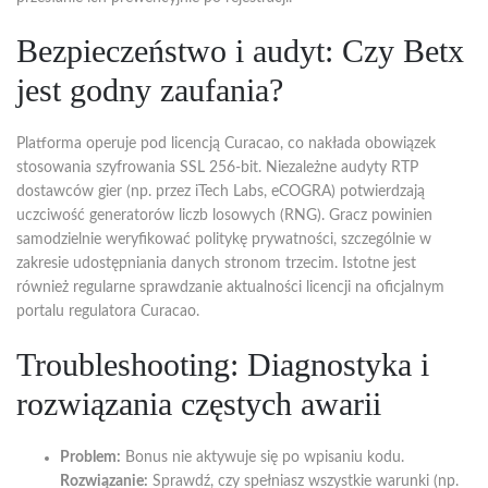
Bezpieczeństwo i audyt: Czy Betx
jest godny zaufania?
Platforma operuje pod licencją Curacao, co nakłada obowiązek
stosowania szyfrowania SSL 256-bit. Niezależne audyty RTP
dostawców gier (np. przez iTech Labs, eCOGRA) potwierdzają
uczciwość generatorów liczb losowych (RNG). Gracz powinien
samodzielnie weryfikować politykę prywatności, szczególnie w
zakresie udostępniania danych stronom trzecim. Istotne jest
również regularne sprawdzanie aktualności licencji na oficjalnym
portalu regulatora Curacao.
Troubleshooting: Diagnostyka i
rozwiązania częstych awarii
Problem:
Bonus nie aktywuje się po wpisaniu kodu.
Rozwiązanie:
Sprawdź, czy spełniasz wszystkie warunki (np.