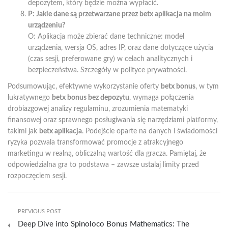
depozytem, który będzie można wypłacić.
P: Jakie dane są przetwarzane przez
betx aplikacja
na moim
urządzeniu?
O: Aplikacja może zbierać dane techniczne: model
urządzenia, wersja OS, adres IP, oraz dane dotyczące użycia
(czas sesji, preferowane gry) w celach analitycznych i
bezpieczeństwa. Szczegóły w polityce prywatności.
Podsumowując, efektywne wykorzystanie oferty
betx bonus
, w tym
lukratywnego
betx bonus bez depozytu
, wymaga połączenia
drobiazgowej analizy regulaminu, zrozumienia matematyki
finansowej oraz sprawnego posługiwania się narzędziami platformy,
takimi jak
betx aplikacja
. Podejście oparte na danych i świadomości
ryzyka pozwala transformować promocje z atrakcyjnego
marketingu w realną, obliczalną wartość dla gracza. Pamiętaj, że
odpowiedzialna gra to podstawa – zawsze ustalaj limity przed
rozpoczęciem sesji.
PREVIOUS POST
Deep Dive into Spinoloco Bonus Mathematics: The