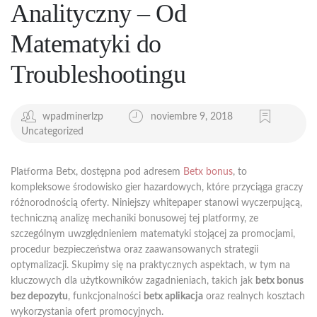
Analityczny – Od
Matematyki do
Troubleshootingu
wpadminerlzp
noviembre 9, 2018
Uncategorized
Platforma Betx, dostępna pod adresem
Betx bonus
, to
kompleksowe środowisko gier hazardowych, które przyciąga graczy
różnorodnością oferty. Niniejszy whitepaper stanowi wyczerpującą,
techniczną analizę mechaniki bonusowej tej platformy, ze
szczególnym uwzględnieniem matematyki stojącej za promocjami,
procedur bezpieczeństwa oraz zaawansowanych strategii
optymalizacji. Skupimy się na praktycznych aspektach, w tym na
kluczowych dla użytkowników zagadnieniach, takich jak
betx bonus
bez depozytu
, funkcjonalności
betx aplikacja
oraz realnych kosztach
wykorzystania ofert promocyjnych.