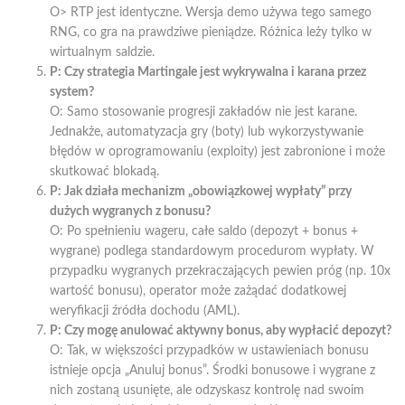
O> RTP jest identyczne. Wersja demo używa tego samego
RNG, co gra na prawdziwe pieniądze. Różnica leży tylko w
wirtualnym saldzie.
P: Czy strategia Martingale jest wykrywalna i karana przez
system?
O: Samo stosowanie progresji zakładów nie jest karane.
Jednakże, automatyzacja gry (boty) lub wykorzystywanie
błędów w oprogramowaniu (exploity) jest zabronione i może
skutkować blokadą.
P: Jak działa mechanizm „obowiązkowej wypłaty” przy
dużych wygranych z bonusu?
O: Po spełnieniu wageru, całe saldo (depozyt + bonus +
wygrane) podlega standardowym procedurom wypłaty. W
przypadku wygranych przekraczających pewien próg (np. 10x
wartość bonusu), operator może zażądać dodatkowej
weryfikacji źródła dochodu (AML).
P: Czy mogę anulować aktywny bonus, aby wypłacić depozyt?
O: Tak, w większości przypadków w ustawieniach bonusu
istnieje opcja „Anuluj bonus”. Środki bonusowe i wygrane z
nich zostaną usunięte, ale odzyskasz kontrolę nad swoim