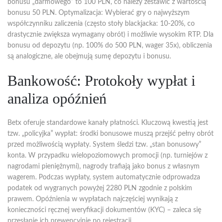
bonusu „darmowego” to 100 PLN, co należy zestawić z wartością
bonusu 50 PLN. Optymalizacja: Wybierać gry o najwyższym
współczynniku zaliczenia (często stoły blackjacka: 10-20%, co
drastycznie zwiększa wymagany obrót) i możliwie wysokim RTP. Dla
bonusu od depozytu (np. 100% do 500 PLN, wager 35x), obliczenia
są analogiczne, ale obejmują sumę depozytu i bonusu.
Bankowość: Protokoły wypłat i
analiza opóźnień
Betx oferuje standardowe kanały płatności. Kluczową kwestią jest
tzw. „policyjka” wypłat: środki bonusowe muszą przejść pełny obrót
przed możliwością wypłaty. System śledzi tzw. „stan bonusowy”
konta. W przypadku wielopoziomowych promocji (np. turniejów z
nagrodami pieniężnymi), nagrody trafiają jako bonus z własnym
wagerem. Podczas wypłaty, system automatycznie odprowadza
podatek od wygranych powyżej 2280 PLN zgodnie z polskim
prawem. Opóźnienia w wypłatach najczęściej wynikają z
konieczności ręcznej weryfikacji dokumentów (KYC) – zaleca się
przesłanie ich prewencyjnie po rejestracji.