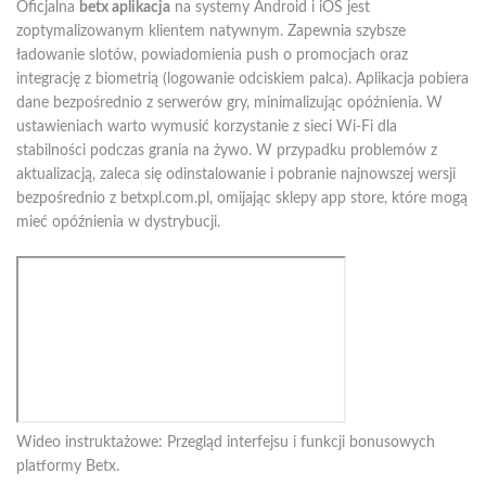
Oficjalna
betx aplikacja
na systemy Android i iOS jest
zoptymalizowanym klientem natywnym. Zapewnia szybsze
ładowanie slotów, powiadomienia push o promocjach oraz
integrację z biometrią (logowanie odciskiem palca). Aplikacja pobiera
dane bezpośrednio z serwerów gry, minimalizując opóźnienia. W
ustawieniach warto wymusić korzystanie z sieci Wi-Fi dla
stabilności podczas grania na żywo. W przypadku problemów z
aktualizacją, zaleca się odinstalowanie i pobranie najnowszej wersji
bezpośrednio z betxpl.com.pl, omijając sklepy app store, które mogą
mieć opóźnienia w dystrybucji.
Wideo instruktażowe: Przegląd interfejsu i funkcji bonusowych
platformy Betx.