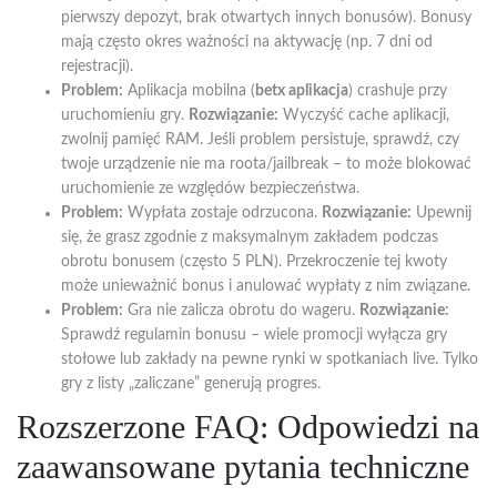
pierwszy depozyt, brak otwartych innych bonusów). Bonusy
mają często okres ważności na aktywację (np. 7 dni od
rejestracji).
Problem:
Aplikacja mobilna (
betx aplikacja
) crashuje przy
uruchomieniu gry.
Rozwiązanie:
Wyczyść cache aplikacji,
zwolnij pamięć RAM. Jeśli problem persistuje, sprawdź, czy
twoje urządzenie nie ma roota/jailbreak – to może blokować
uruchomienie ze względów bezpieczeństwa.
Problem:
Wypłata zostaje odrzucona.
Rozwiązanie:
Upewnij
się, że grasz zgodnie z maksymalnym zakładem podczas
obrotu bonusem (często 5 PLN). Przekroczenie tej kwoty
może unieważnić bonus i anulować wypłaty z nim związane.
Problem:
Gra nie zalicza obrotu do wageru.
Rozwiązanie:
Sprawdź regulamin bonusu – wiele promocji wyłącza gry
stołowe lub zakłady na pewne rynki w spotkaniach live. Tylko
gry z listy „zaliczane” generują progres.
Rozszerzone FAQ: Odpowiedzi na
zaawansowane pytania techniczne