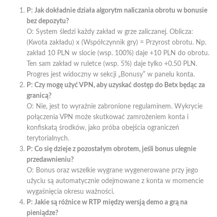
P: Jak dokładnie działa algorytm naliczania obrotu w bonusie
bez depozytu?
O: System śledzi każdy zakład w grze zaliczanej. Oblicza:
(Kwota zakładu) x (Współczynnik gry) = Przyrost obrotu. Np.
zakład 10 PLN w slocie (wsp. 100%) daje +10 PLN do obrotu.
Ten sam zakład w ruletce (wsp. 5%) daje tylko +0.50 PLN.
Progres jest widoczny w sekcji „Bonusy” w panelu konta.
P: Czy mogę użyć VPN, aby uzyskać dostęp do Betx będąc za
granicą?
O: Nie, jest to wyraźnie zabronione regulaminem. Wykrycie
połączenia VPN może skutkować zamrożeniem konta i
konfiskatą środków, jako próba obejścia ograniczeń
terytorialnych.
P: Co się dzieje z pozostałym obrotem, jeśli bonus ulegnie
przedawnieniu?
O: Bonus oraz wszelkie wygrane wygenerowane przy jego
użyciu są automatycznie odejmowane z konta w momencie
wygaśnięcia okresu ważności.
P: Jakie są różnice w RTP między wersją demo a grą na
pieniądze?