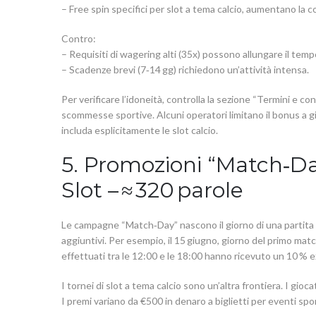
– Free spin specifici per slot a tema calcio, aumentano la 
Contro:
– Requisiti di wagering alti (35x) possono allungare il temp
– Scadenze brevi (7‑14 gg) richiedono un’attività intensa.
Per verificare l’idoneità, controlla la sezione “Termini e co
scommesse sportive. Alcuni operatori limitano il bonus a g
includa esplicitamente le slot calcio.
5. Promozioni “Match‑Day
Slot – ≈ 320 parole
Le campagne “Match‑Day” nascono il giorno di una partita 
aggiuntivi. Per esempio, il 15 giugno, giorno del primo mat
effettuati tra le 12:00 e le 18:00 hanno ricevuto un 10 % e
I tornei di slot a tema calcio sono un’altra frontiera. I gio
I premi variano da €500 in denaro a biglietti per eventi spor