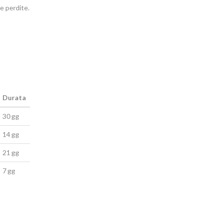
le perdite.
Durata
30 gg
14 gg
21 gg
7 gg