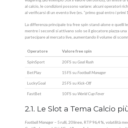
al calcio, le condizioni possono variare: alcuni operatori 
al verificarsi di un evento live (es. “primo goal entro i primi 
La differenza principale tra free spin stand‑alone e quelli l
mentre i secondi si attivano solo se il giocatore piazza u
partecipare al mercato live, aumentando il volume di scom
Operatore
Valore free spin
SpinSport
20 FS su
Goal Rush
BetPlay
15 FS su
Football Manager
LuckyGoal
25 FS su
Kick‑Off
FastBet
10 FS su
World Cup Fever
2.1. Le Slot a Tema Calcio pi
Football Manager
– 5 rulli, 20 linee, RTP 96,4 %, volatilità me