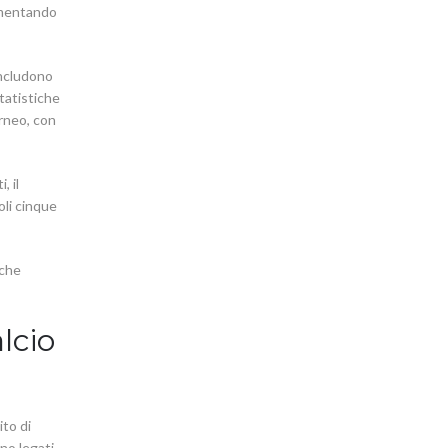
aumentando
includono
statistiche
rneo, con
, il
oli cinque
 che
lcio
ito di
no legati