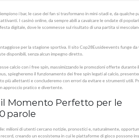
 riempiono i bar, le case dei fan si trasformano in mini‑stadi e, da qualche pa
ttivanti. I casinò online, da sempre abili a cavalcare le ondate di popolar
festa digitale, dove le scommesse sul risultato di una partita si mescolano 
vantaggiose per la stagione sportiva. Il sito Cop28Eusideevents funge da 
te disponibili, senza alcun impegno diretto.
se calcio con i free spin, massimizzando le promozioni offerte durante i
us, spiegheremo il funzionamento dei free spin legati al calcio, present
 più allettanti e concluderemo con errori da evitare e strumenti utili. Pr
n approccio pratico e divertente.
 il Momento Perfetto per le
0 parole
e: milioni di utenti cercano notizie, pronostici e, naturalmente, opportun
record, creando un ecosistema in cui le piattaforme di gioco possono ins