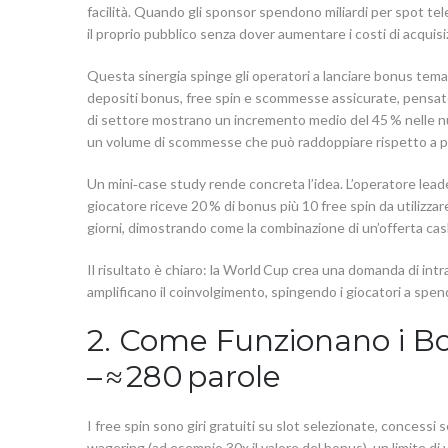
facilità. Quando gli sponsor spendono miliardi per spot telev
il proprio pubblico senza dover aumentare i costi di acquisi
Questa sinergia spinge gli operatori a lanciare bonus tema
depositi bonus, free spin e scommesse assicurate, pensate pe
di settore mostrano un incremento medio del 45 % nelle nu
un volume di scommesse che può raddoppiare rispetto a pe
Un mini‑case study rende concreta l’idea. L’operatore leade
giocatore riceve 20 % di bonus più 10 free spin da utilizzare
giorni, dimostrando come la combinazione di un’offerta cash‑
Il risultato è chiaro: la World Cup crea una domanda di int
amplificano il coinvolgimento, spingendo i giocatori a spen
2. Come Funzionano i Bon
– ≈ 280 parole
I free spin sono giri gratuiti su slot selezionate, concessi
wagering (ad esempio 30x il valore del bonus), un limite di