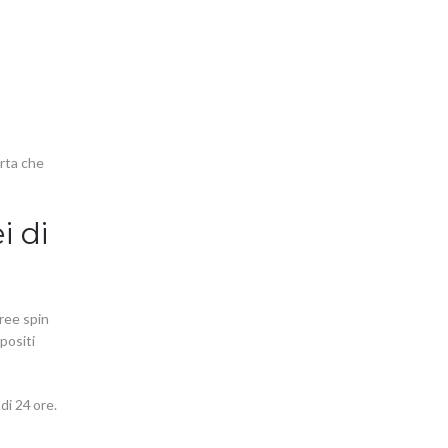
erta che
i di
ree spin
positi
di 24 ore.