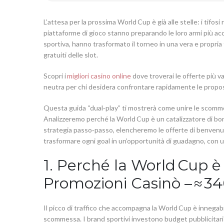
L’attesa per la prossima World Cup è già alle stelle: i tifosi
piattaforme di gioco stanno preparando le loro armi più acca
sportiva, hanno trasformato il torneo in una vera e propria 
gratuiti delle slot.
Scopri i
migliori casino online
dove troverai le offerte più 
neutra per chi desidera confrontare rapidamente le propos
Questa guida “dual‑play” ti mostrerà come unire le scommes
Analizzeremo perché la World Cup è un catalizzatore di bon
strategia passo‑passo, elencheremo le offerte di benvenuto
trasformare ogni goal in un’opportunità di guadagno, con u
1. Perché la World Cup è
Promozioni Casinò – ≈ 34
Il picco di traffico che accompagna la World Cup è innegabil
scommessa. I brand sportivi investono budget pubblicitari 