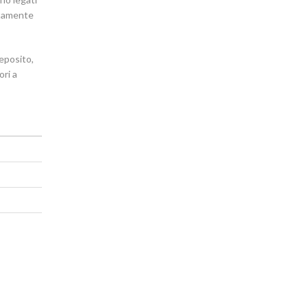
ettamente
deposito,
ori a