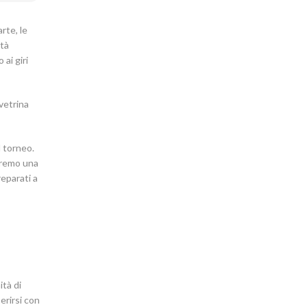
rte, le
ità
ai giri
vetrina
l torneo.
eremo una
eparati a
ità di
erirsi con