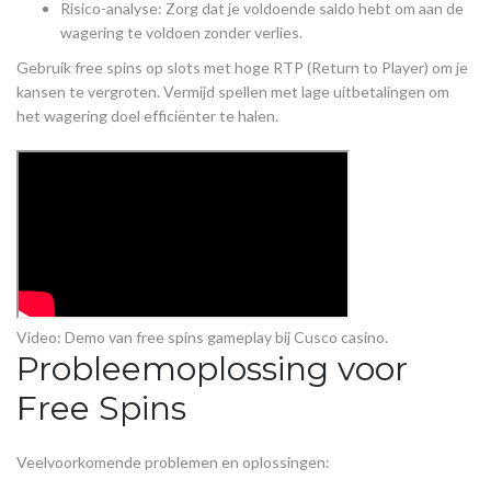
Risico-analyse: Zorg dat je voldoende saldo hebt om aan de
wagering te voldoen zonder verlies.
Gebruik free spins op slots met hoge RTP (Return to Player) om je
kansen te vergroten. Vermijd spellen met lage uitbetalingen om
het wagering doel efficiënter te halen.
Video: Demo van free spins gameplay bij Cusco casino.
Probleemoplossing voor
Free Spins
Veelvoorkomende problemen en oplossingen: