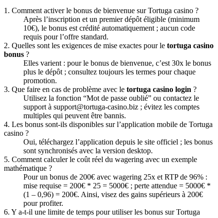
1. Comment activer le bonus de bienvenue sur Tortuga casino ?
Après l’inscription et un premier dépôt éligible (minimum
10€), le bonus est crédité automatiquement ; aucun code
requis pour l’offre standard.
2. Quelles sont les exigences de mise exactes pour le
tortuga casino
bonus
?
Elles varient : pour le bonus de bienvenue, c’est 30x le bonus
plus le dépôt ; consultez toujours les termes pour chaque
promotion.
3. Que faire en cas de problème avec le
tortuga casino login
?
Utilisez la fonction “Mot de passe oublié” ou contactez le
support à support@tortuga-casino.biz ; évitez les comptes
multiples qui peuvent être bannis.
4. Les bonus sont-ils disponibles sur l’application mobile de Tortuga
casino ?
Oui, téléchargez l’application depuis le site officiel ; les bonus
sont synchronisés avec la version desktop.
5. Comment calculer le coût réel du wagering avec un exemple
mathématique ?
Pour un bonus de 200€ avec wagering 25x et RTP de 96% :
mise requise = 200€ * 25 = 5000€ ; perte attendue = 5000€ *
(1 – 0,96) = 200€. Ainsi, visez des gains supérieurs à 200€
pour profiter.
6. Y a-t-il une limite de temps pour utiliser les bonus sur Tortuga