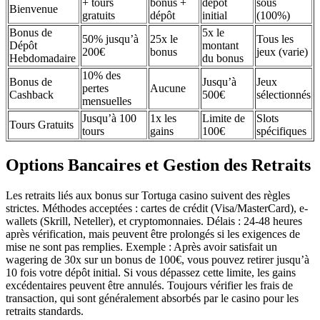
+ tours
bonus +
dépôt
sous
Bienvenue
gratuits
dépôt
initial
(100%)
Bonus de
5x le
50% jusqu’à
25x le
Tous les
Dépôt
montant
200€
bonus
jeux (varie)
Hebdomadaire
du bonus
10% des
Bonus de
Jusqu’à
Jeux
pertes
Aucune
Cashback
500€
sélectionnés
mensuelles
Jusqu’à 100
1x les
Limite de
Slots
Tours Gratuits
tours
gains
100€
spécifiques
Options Bancaires et Gestion des Retraits
Les retraits liés aux bonus sur Tortuga casino suivent des règles
strictes. Méthodes acceptées : cartes de crédit (Visa/MasterCard), e-
wallets (Skrill, Neteller), et cryptomonnaies. Délais : 24-48 heures
après vérification, mais peuvent être prolongés si les exigences de
mise ne sont pas remplies. Exemple : Après avoir satisfait un
wagering de 30x sur un bonus de 100€, vous pouvez retirer jusqu’à
10 fois votre dépôt initial. Si vous dépassez cette limite, les gains
excédentaires peuvent être annulés. Toujours vérifier les frais de
transaction, qui sont généralement absorbés par le casino pour les
retraits standards.