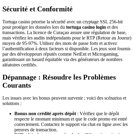
Sécurité et Conformité
Tortuga casino priorise la sécurité avec un cryptage SSL 256-bit
pour protéger les données lors du
tortuga casino login
et des
transactions. La licence de Curaçao assure une régulation de base,
mais vérifiez les audits indépendants pour le RTP (Retour au Joueur)
moyen de 95-97%. Utilisez des mots de passe forts et activez
l’authentification à deux facteurs si disponible. Les jeux sont fournis
par des développeurs réputés comme NetEnt et Microgaming,
garantissant un hasard équitable via des générateurs de nombres
aléatoires certifiés.
Dépannage : Résoudre les Problèmes
Courants
Les issues avec les bonus peuvent survenir ; voici des scénarios et
solutions :
Bonus non crédité après dépôt
: Vérifiez que le dépôt
respecte le montant minimum et que le code promo est entré
correctement. Contactez le support via chat en ligne avec les
preuves de transaction.