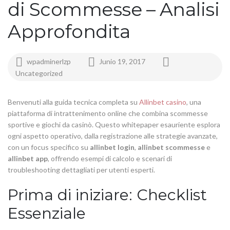
di Scommesse – Analisi
Approfondita
wpadminerlzp
Junio 19, 2017
Uncategorized
Benvenuti alla guida tecnica completa su
Allinbet casino
, una
piattaforma di intrattenimento online che combina scommesse
sportive e giochi da casinò. Questo whitepaper esauriente esplora
ogni aspetto operativo, dalla registrazione alle strategie avanzate,
con un focus specifico su
allinbet login
,
allinbet scommesse
e
allinbet app
, offrendo esempi di calcolo e scenari di
troubleshooting dettagliati per utenti esperti.
Prima di iniziare: Checklist
Essenziale