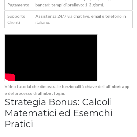
Pagamento
bancari; tempi di prelievo: 1-3 giorni.
Supporto
Assistenza 24/7 via chat live, email e telefono in
Clienti
italiano.
Video tutorial che dimostra le funzionalità chiave dell’
allinbet app
e del processo di
allinbet login
.
Strategia Bonus: Calcoli
Matematici ed Esemchi
Pratici