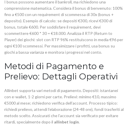
I bonus possono aumentare il bankroll, ma richiedono una
comprensione matematica. Considera il bonus di benvenuto: 100%
fino a €500 con un requirement di scommessa di 30x (bonus +
deposito). Esempio di calcolo: se depositi €300, ricevi €300 di
bonus, totale €600. Per soddisfare il requirement, devi
scommettere €600 * 30 = €18.000. Analizza il RTP (Return to
Player) dei giochi: slot con RTP 96% restituiscono in media €96 per
ogni €100 scommessi. Per massimizzare i profitti, usa bonus su
giochi a bassa varianza e monitora i progressi nel conto.
Metodi di Pagamento e
Prelievo: Dettagli Operativi
Allinbet supporta vari metodi di pagamento. Depositi: istantanei
con e-wallet, 1-2 giorni per carte. Prelievi: minimo €10, massimo
€5000 al mese; richiedono verifica dell’account. Processo tipico:
richiedi prelievo, attendi l’elaborazione (24-48 ore), fondi trasferiti al
metodo scelto. Assicurati che l’account sia verificato per evitare
ritardi, specialmente dopo il
allinbet login
.