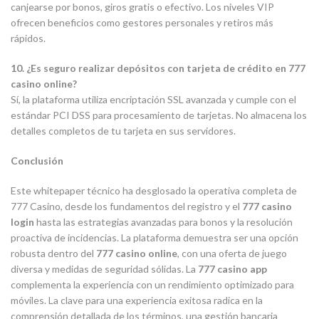
canjearse por bonos, giros gratis o efectivo. Los niveles VIP
ofrecen beneficios como gestores personales y retiros más
rápidos.
10. ¿Es seguro realizar depósitos con tarjeta de crédito en 777
casino online?
Sí, la plataforma utiliza encriptación SSL avanzada y cumple con el
estándar PCI DSS para procesamiento de tarjetas. No almacena los
detalles completos de tu tarjeta en sus servidores.
Conclusión
Este whitepaper técnico ha desglosado la operativa completa de
777 Casino, desde los fundamentos del registro y el
777 casino
login
hasta las estrategias avanzadas para bonos y la resolución
proactiva de incidencias. La plataforma demuestra ser una opción
robusta dentro del
777 casino online
, con una oferta de juego
diversa y medidas de seguridad sólidas. La
777 casino app
complementa la experiencia con un rendimiento optimizado para
móviles. La clave para una experiencia exitosa radica en la
comprensión detallada de los términos, una gestión bancaria