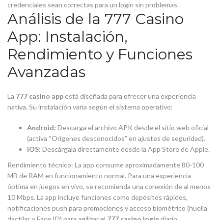
credenciales sean correctas para un login sin problemas.
Análisis de la 777 Casino
App: Instalación,
Rendimiento y Funciones
Avanzadas
La
777 casino app
está diseñada para ofrecer una experiencia
nativa. Su instalación varía según el sistema operativo:
Android:
Descarga el archivo APK desde el sitio web oficial
(activa “Orígenes desconocidos” en ajustes de seguridad).
iOS:
Descárgala directamente desde la App Store de Apple.
Rendimiento técnico: La app consume aproximadamente 80-100
MB de RAM en funcionamiento normal. Para una experiencia
óptima en juegos en vivo, se recomienda una conexión de al menos
10 Mbps. La app incluye funciones como depósitos rápidos,
notificaciones push para promociones y acceso biométrico (huella
dactilar o Face ID) para agilizar el
777 casino login
diario.