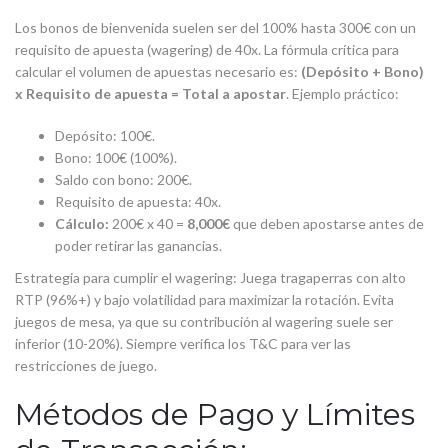
Los bonos de bienvenida suelen ser del 100% hasta 300€ con un
requisito de apuesta (wagering) de 40x. La fórmula crítica para
calcular el volumen de apuestas necesario es:
(Depósito + Bono)
x Requisito de apuesta = Total a apostar
. Ejemplo práctico:
Depósito: 100€.
Bono: 100€ (100%).
Saldo con bono: 200€.
Requisito de apuesta: 40x.
Cálculo:
200€ x 40 =
8,000€
que deben apostarse antes de
poder retirar las ganancias.
Estrategia para cumplir el wagering: Juega tragaperras con alto
RTP (96%+) y bajo volatilidad para maximizar la rotación. Evita
juegos de mesa, ya que su contribución al wagering suele ser
inferior (10-20%). Siempre verifica los T&C para ver las
restricciones de juego.
Métodos de Pago y Límites