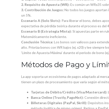
2. Requisito de Apuesta (WR):
Es común un WRx35 sobre 
3. Contribución de Juegos:
No todos los juegos aportan i
un 5%.
Escenario A (Solo Slots):
Para liberar el bono, debes apo
expectativa de pérdida teórica durante el proceso es del 
Escenario B (Estrategia Mixta):
Si apuestas parte en rul
Matemáticamente ineficiente.
Conclusión Técnica:
Los bonos son valiosos para extende
alto. Prioriza bonos con WR bajos (ej. x20) y lee siempre 
‘Límite de Apuesta Máxima’ durante el periodo de bono (ej.
Métodos de Pago y Lími
La app soporta un ecosistema de pagos adaptado al mercad
tienen un plazo de procesamiento que varía según el mét
Tarjetas de Débito/Crédito (Visa/Mastercard):
L
Banca Online (Trustly, PagoNxt):
Conexión directa
Billeteras Digitales (PayPal, Skrill):
Depósitos inst
método (política de mismo origen). Retiros a PayPal