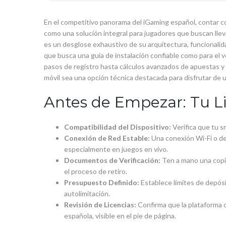
En el competitivo panorama del iGaming español, contar co
como una solución integral para jugadores que buscan llev
es un desglose exhaustivo de su arquitectura, funcionalid
que busca una guía de instalación confiable como para el v
pasos de registro hasta cálculos avanzados de apuestas y
móvil sea una opción técnica destacada para disfrutar de 
Antes de Empezar: Tu Lis
Compatibilidad del Dispositivo:
Verifica que tu s
Conexión de Red Estable:
Una conexión Wi-Fi o d
especialmente en juegos en vivo.
Documentos de Verificación:
Ten a mano una copia
el proceso de retiro.
Presupuesto Definido:
Establece límites de depósi
autolimitación.
Revisión de Licencias:
Confirma que la plataforma o
española, visible en el pie de página.