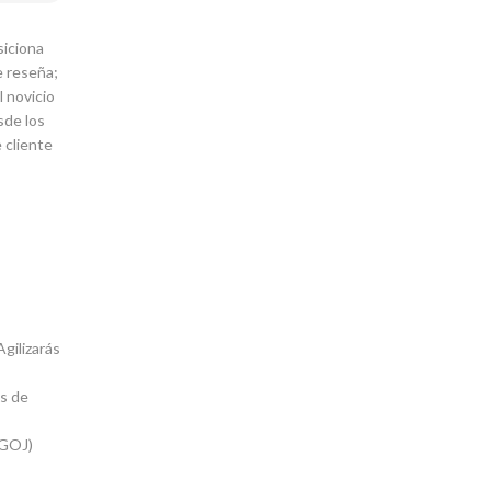
iciona
e reseña;
 novicio
sde los
 cliente
gilizarás
as de
DGOJ)