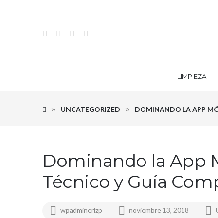
LIMPIEZA
UNCATEGORIZED
DOMINANDO LA APP MÓV
Dominando la App M
Técnico y Guía Com
wpadminerlzp
noviembre 13, 2018