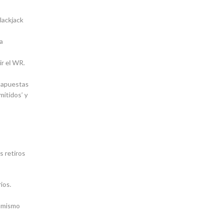
lackjack
a
ir el WR.
e apuestas
mitidos’ y
s retiros
ios.
l mismo