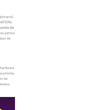
istrarse’.
 NIF/DNI.
cación de
bas partes
lazo de
l hardware
z prioriza
ón de
gaways,