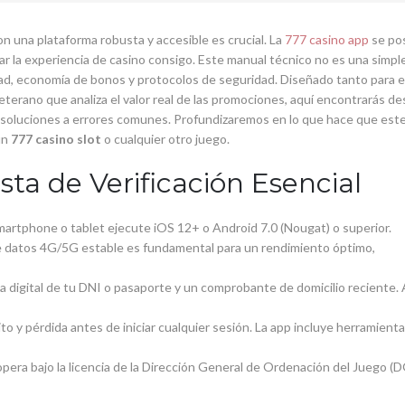
n una plataforma robusta y accesible es crucial. La
777 casino app
se pos
ar la experiencia de casino consigo. Este manual técnico no es una simpl
ad, economía de bonos y protocolos de seguridad. Diseñado tanto para el
eterano que analiza el valor real de las promociones, aquí encontrarás de
 soluciones a errores comunes. Profundizaremos en lo que hace que este
un
777 casino slot
o cualquier otro juego.
ta de Verificación Esencial
martphone o tablet ejecute iOS 12+ o Android 7.0 (Nougat) o superior.
e datos 4G/5G estable es fundamental para un rendimiento óptimo,
 digital de tu DNI o pasaporte y un comprobante de domicilio reciente. A
to y pérdida antes de iniciar cualquier sesión. La app incluye herramient
pera bajo la licencia de la Dirección General de Ordenación del Juego (