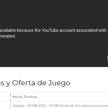
as y Oferta de Juego
Notas Técnicas
Tamaño: ~80 MB (iOS), ~75 MB (Android). Actualizaciones auto