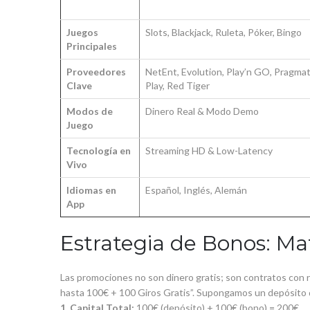
Juegos
Slots, Blackjack, Ruleta, Póker, Bingo
Principales
Proveedores
NetEnt, Evolution, Play’n GO, Pragmat
Clave
Play, Red Tiger
Modos de
Dinero Real & Modo Demo
Juego
Tecnología en
Streaming HD & Low-Latency
Vivo
Idiomas en
Español, Inglés, Alemán
App
Estrategia de Bonos: M
Las promociones no son dinero gratis; son contratos con 
hasta 100€ + 100 Giros Gratis”. Supongamos un depósito 
1. Capital Total:
100€ (depósito) + 100€ (bono) = 200€.