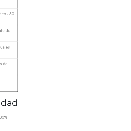
aden ~30
nfo de
tuales
lo de
idad
“100%