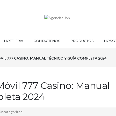
HOTELERÍA
CONTÁCTENOS
PRODUCTOS
NOSO
IL 777 CASINO: MANUAL TÉCNICO Y GUÍA COMPLETA 2024
óvil 777 Casino: Manual
pleta 2024
Uncategorized