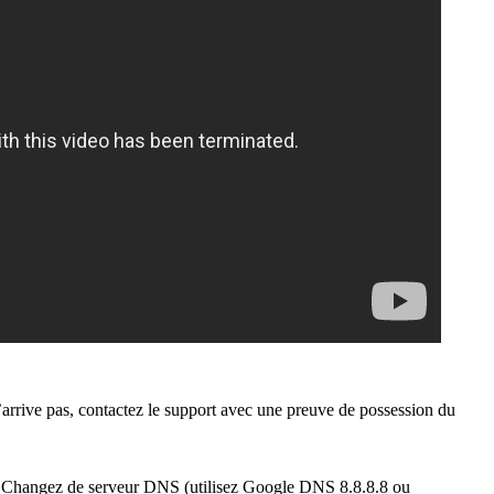
 n’arrive pas, contactez le support avec une preuve de possession du
 2) Changez de serveur DNS (utilisez Google DNS 8.8.8.8 ou