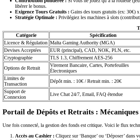
Contribution pondérée :
Si vous ne jouez qu’à la roulette (j
libérer le bonus.
Exigence Tours Gratuits :
Gains des tours gratuits (ex: 30€) 
Stratégie Optimale :
Privilégiez les machines à slots (contribu
T
Catégorie
Spécification
Licence & Régulation
Malta Gaming Authority (MGA)
Devises Acceptées
EUR (principal), CAD, NOK, PLN, etc.
Cryptographie
TLS 1.3, Chiffrement AES-256
Virement Bancaire, Cartes, Portefeuilles
Options de Retrait
Électroniques
Limites de
Dépôt min. : 10€ / Retrait min. : 20€
Transaction
Support de
Live Chat 24/7, Email, FAQ étendue
Connexion
Portail de Dépôts et Retraits : Mécaniques
Une fois connecté, la gestion des fonds est critique. Voici le flux techn
Accès au Cashier :
Cliquez sur ‘Banque’ ou ‘Déposer’ dans votr