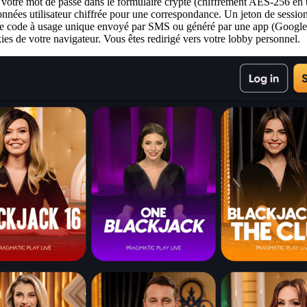
 votre mot de passe dans le formulaire crypté (chiffrement AES-256 en t
nnées utilisateur chiffrée pour une correspondance. Un jeton de sessio
z le code à usage unique envoyé par SMS ou généré par une app (Google
es de votre navigateur. Vous êtes redirigé vers votre lobby personnel.