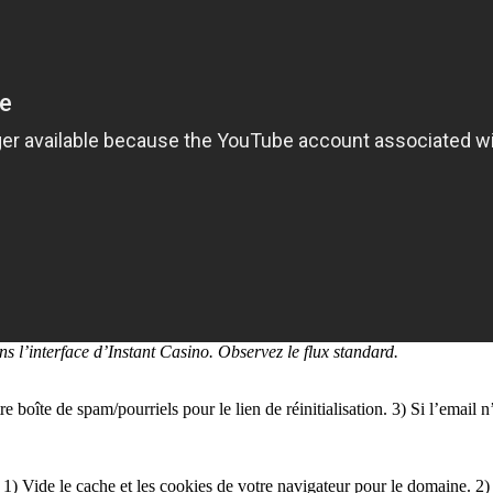
s l’interface d’Instant Casino. Observez le flux standard.
re boîte de spam/pourriels pour le lien de réinitialisation. 3) Si l’email
1) Vide le cache et les cookies de votre navigateur pour le domaine.