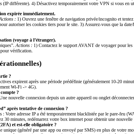
 (IP différente). 4) Désactivez temporairement votre VPN si vous en uti
sion expirée immédiatement.
Actions :
1) Ouvrez une fenêtre de navigation privée/incognito et tentez
our autoriser les cookies tiers pour le site. 3) Assurez-vous que la date/
sation (voyage à l’étranger).
ypiques”.
Actions :
1) Contactez le support AVANT de voyager pour les in
 pour vérification.
rationnelles)
rtie ?
actives expirent après une période prédéfinie (généralement 10-20 minu
ement Wi-Fi -> 4G).
e compte ?
 Une nouvelle connexion depuis un autre appareil ou onglet déconnectera
d” après tentative de connexion ?
 : Votre adresse IP a été temporairement blacklistée par le pare-feu (
ez 30 minutes, redémarrez votre box internet pour obtenir une nouvelle I
FA) et est-elle obligatoire ?
e unique (généré par une app ou envoyé par SMS) en plus de votre mo