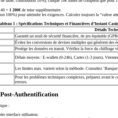
eu de table, contribution 10%), chaque 10€ misés ne comptent que pour 
x 40 =
1 200€
de mise supplémentaire.
tion 100%) pour atteindre les exigences. Calculez toujours la “valeur a
ableau 1 : Spécifications Techniques et Financières d’Instant Casi
Détails Techn
Garantit un seuil de sécurité financière, de jeu équitable (GPRG
Évitez les conversions de devises multiples qui génèrent des éc
Protège les données en transit. Vérifiez la force du chiffrage v
Délais moyens : E-wallets (0-24h), Cartes (1-3 jours), Viremen
Les limites max. varient selon la méthode. Consultez ‘Banque
Pour les problèmes techniques complexes, préparez avant le con
erreurs.
 Post-Authentification
ique :
e interface utilisateur.