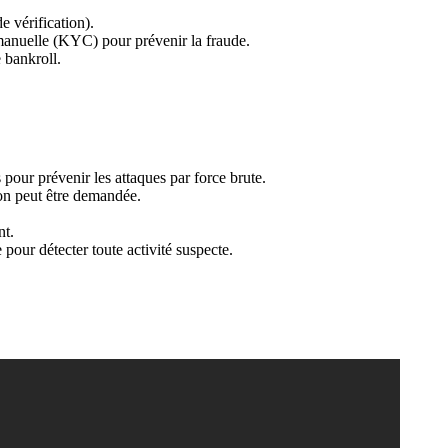
e vérification).
 manuelle (KYC) pour prévenir la fraude.
e bankroll.
pour prévenir les attaques par force brute.
on peut être demandée.
nt.
pour détecter toute activité suspecte.