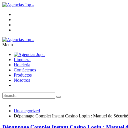
Menu
Limpieza
Hotelería
Contáctenos
Productos
Nosotros
Uncategorized
Dépannage Complet Instant Casino Login : Manuel de Sécurité
Dépannage Complet Instant Casino Login : Manuel de 