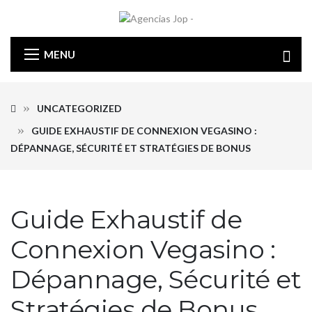
MENU
UNCATEGORIZED
GUIDE EXHAUSTIF DE CONNEXION VEGASINO :
DÉPANNAGE, SÉCURITÉ ET STRATÉGIES DE BONUS
Guide Exhaustif de
Connexion Vegasino :
Dépannage, Sécurité et
Stratégies de Bonus