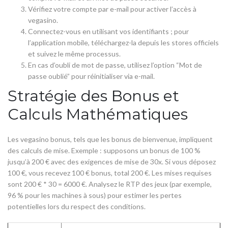
Vérifiez votre compte par e-mail pour activer l’accès à
vegasino.
Connectez-vous en utilisant vos identifiants ; pour
l’application mobile, téléchargez-la depuis les stores officiels
et suivez le même processus.
En cas d’oubli de mot de passe, utilisez l’option “Mot de
passe oublié” pour réinitialiser via e-mail.
Stratégie des Bonus et
Calculs Mathématiques
Les vegasino bonus, tels que les bonus de bienvenue, impliquent
des calculs de mise. Exemple : supposons un bonus de 100 %
jusqu’à 200 € avec des exigences de mise de 30x. Si vous déposez
100 €, vous recevez 100 € bonus, total 200 €. Les mises requises
sont 200 € * 30 = 6000 €. Analysez le RTP des jeux (par exemple,
96 % pour les machines à sous) pour estimer les pertes
potentielles lors du respect des conditions.