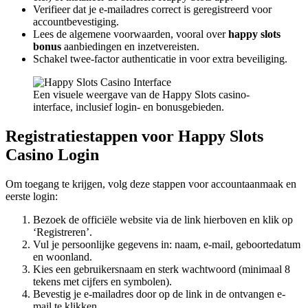
Verifieer dat je e-mailadres correct is geregistreerd voor
accountbevestiging.
Lees de algemene voorwaarden, vooral over
happy slots
bonus
aanbiedingen en inzetvereisten.
Schakel twee-factor authenticatie in voor extra beveiliging.
Een visuele weergave van de Happy Slots casino-
interface, inclusief login- en bonusgebieden.
Registratiestappen voor Happy Slots
Casino Login
Om toegang te krijgen, volg deze stappen voor accountaanmaak en
eerste login:
Bezoek de officiële website via de link hierboven en klik op
‘Registreren’.
Vul je persoonlijke gegevens in: naam, e-mail, geboortedatum
en woonland.
Kies een gebruikersnaam en sterk wachtwoord (minimaal 8
tekens met cijfers en symbolen).
Bevestig je e-mailadres door op de link in de ontvangen e-
mail te klikken.