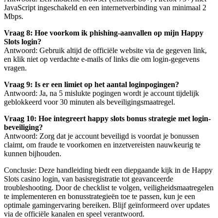
JavaScript ingeschakeld en een internetverbinding van minimaal 2
Mbps.
Vraag 8: Hoe voorkom ik phishing-aanvallen op mijn Happy
Slots login?
Antwoord: Gebruik altijd de officiële website via de gegeven link,
en klik niet op verdachte e-mails of links die om login-gegevens
vragen.
Vraag 9: Is er een limiet op het aantal loginpogingen?
Antwoord: Ja, na 5 mislukte pogingen wordt je account tijdelijk
geblokkeerd voor 30 minuten als beveiligingsmaatregel.
Vraag 10: Hoe integreert
happy slots bonus
strategie met login-
beveiliging?
Antwoord: Zorg dat je account beveiligd is voordat je bonussen
claimt, om fraude te voorkomen en inzetvereisten nauwkeurig te
kunnen bijhouden.
Conclusie: Deze handleiding biedt een diepgaande kijk in de Happy
Slots casino login, van basisregistratie tot geavanceerde
troubleshooting. Door de checklist te volgen, veiligheidsmaatregelen
te implementeren en bonusstrategieën toe te passen, kun je een
optimale gamingervaring bereiken. Blijf geïnformeerd over updates
via de officiële kanalen en speel verantwoord.