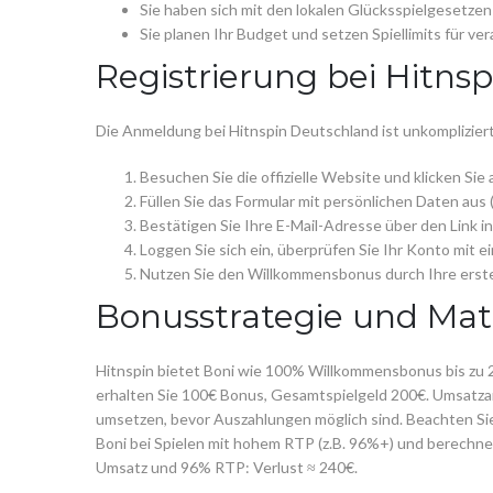
Sie haben sich mit den lokalen Glücksspielgesetzen
Sie planen Ihr Budget und setzen Spiellimits für ve
Registrierung bei Hitnspi
Die Anmeldung bei Hitnspin Deutschland ist unkompliziert.
Besuchen Sie die offizielle Website und klicken Sie a
Füllen Sie das Formular mit persönlichen Daten au
Bestätigen Sie Ihre E-Mail-Adresse über den Link i
Loggen Sie sich ein, überprüfen Sie Ihr Konto mit
Nutzen Sie den Willkommensbonus durch Ihre erste
Bonusstrategie und Mat
Hitnspin bietet Boni wie 100% Willkommensbonus bis zu 
erhalten Sie 100€ Bonus, Gesamtspielgeld 200€. Umsatzan
umsetzen, bevor Auszahlungen möglich sind. Beachten Sie 
Boni bei Spielen mit hohem RTP (z.B. 96%+) und berechnen
Umsatz und 96% RTP: Verlust ≈ 240€.