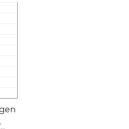
ngen
s