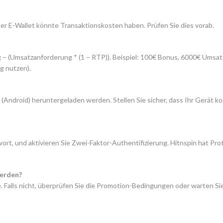
er E-Wallet könnte Transaktionskosten haben. Prüfen Sie dies vorab.
 – (Umsatzanforderung * (1 – RTP)). Beispiel: 100€ Bonus, 6000€ Umsat
ig nutzen).
 (Android) heruntergeladen werden. Stellen Sie sicher, dass Ihr Gerät k
ort, und aktivieren Sie Zwei-Faktor-Authentifizierung. Hitnspin hat Prot
werden?
 Falls nicht, überprüfen Sie die Promotion-Bedingungen oder warten Si