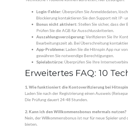
Login-Fehler:
Überprüfen Sie Anmeldedaten, lösch
Blockierung kontaktieren Sie den Support mit IP- u
Bonus nicht aktiviert:
Stellen Sie sicher, dass de
Prüfen Sie die AGB für Ausschlusskriterien.
Auszahlungsverzögerung:
Verifizieren Sie Ihr Kon
Bearbeitungszeit ab. Bei Überschreitung kontaktie
App-Probleme:
Laden Sie die Hitnspin App nur von 
gewähren Sie notwendige Berechtigungen.
Spielabstürze:
Überprüfen Sie Ihre Internetverbind
Erweitertes FAQ: 10 Te
1. Wie funktioniert die Kontoverifizierung bei Hitnspin
Laden Sie nach der Registrierung einen Ausweis (Reisepa
Die Prüfung dauert 24-48 Stunden.
2. Kann ich den Willkommensbonus mehrmals nutzen?
Nein, der Willkommensbonus ist nur für neue Spieler und
bieten.