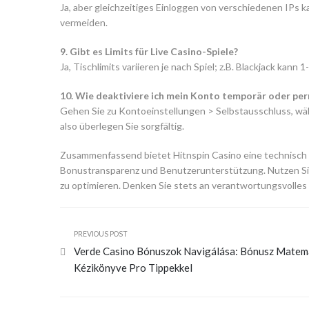
Ja, aber gleichzeitiges Einloggen von verschiedenen IPs 
vermeiden.
9. Gibt es Limits für Live Casino-Spiele?
Ja, Tischlimits variieren je nach Spiel; z.B. Blackjack kan
10. Wie deaktiviere ich mein Konto temporär oder pe
Gehen Sie zu Kontoeinstellungen > Selbstausschluss, wähle
also überlegen Sie sorgfältig.
Zusammenfassend bietet Hitnspin Casino eine technisch r
Bonustransparenz und Benutzerunterstützung. Nutzen Sie 
zu optimieren. Denken Sie stets an verantwortungsvolles S
PREVIOUS POST
Verde Casino Bónuszok Navigálása: Bónusz Matem
Kézikönyve Pro Tippekkel