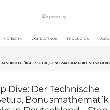
HOTELERÍA
CONTÁCTENOS
PRODUCTOS
NOSO
HE HANDBUCH FÜR APP-SETUP, BONUSMATHEMATIK UND SICHERH
p Dive: Der Technische
Setup, Bonusmathematik