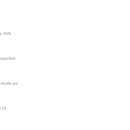
z, 96%
ompatibel
okolle zur
e 15