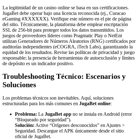
La legitimidad de un casino online se basa en sus certificaciones.
JugaBet debe operar bajo una licencia reconocida (ej., Curacao
eGaming #XXXXXX). Verifique este número en el pie de página
del sitio. Técnicamente, la plataforma debe emplear encriptación
SSL de 256-bit para proteger todos los datos transmitidos. Los
juegos de proveedores líderes como Pragmatic Play o NetEnt
utilizan Generadores de Números Aleatorios (RNG) certificados por
auditorías independientes (eCOGRA, iTech Labs), garantizando la
equidad de los resultados. Revise las políticas de privacidad y juego
responsable; la presencia de herramientas de autoexclusión y límites
de depósito es un indicador positivo.
Troubleshooting Técnico: Escenarios y
Soluciones
Los problemas técnicos son inevitables. Aquí, soluciones
estructuradas para los más comunes en
JugaBet online
:
Problema:
La
JugaBet app
no se instala en Android (error
“Bloqueado por seguridad”).
Solución:
Active “Orígenes desconocidos” en Ajustes >
Seguridad. Descargue el APK únicamente desde el sitio
oficial de JugaBet.