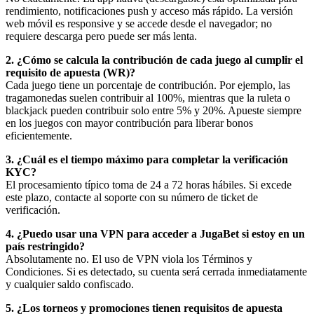
rendimiento, notificaciones push y acceso más rápido. La versión
web móvil es responsive y se accede desde el navegador; no
requiere descarga pero puede ser más lenta.
2. ¿Cómo se calcula la contribución de cada juego al cumplir el
requisito de apuesta (WR)?
Cada juego tiene un porcentaje de contribución. Por ejemplo, las
tragamonedas suelen contribuir al 100%, mientras que la ruleta o
blackjack pueden contribuir solo entre 5% y 20%. Apueste siempre
en los juegos con mayor contribución para liberar bonos
eficientemente.
3. ¿Cuál es el tiempo máximo para completar la verificación
KYC?
El procesamiento típico toma de 24 a 72 horas hábiles. Si excede
este plazo, contacte al soporte con su número de ticket de
verificación.
4. ¿Puedo usar una VPN para acceder a JugaBet si estoy en un
país restringido?
Absolutamente no. El uso de VPN viola los Términos y
Condiciones. Si es detectado, su cuenta será cerrada inmediatamente
y cualquier saldo confiscado.
5. ¿Los torneos y promociones tienen requisitos de apuesta