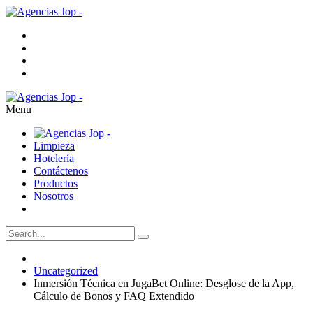
Menu
Limpieza
Hotelería
Contáctenos
Productos
Nosotros
Uncategorized
Inmersión Técnica en JugaBet Online: Desglose de la App,
Cálculo de Bonos y FAQ Extendido