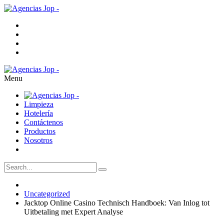
Menu
Limpieza
Hotelería
Contáctenos
Productos
Nosotros
Uncategorized
Jacktop Online Casino Technisch Handboek: Van Inlog tot
Uitbetaling met Expert Analyse