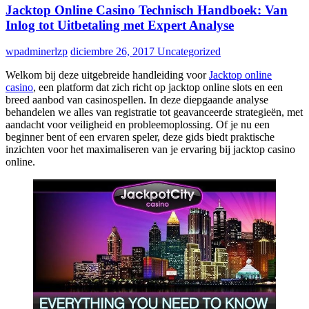
Jacktop Online Casino Technisch Handboek: Van
Inlog tot Uitbetaling met Expert Analyse
wpadminerlzp
diciembre 26, 2017
Uncategorized
Welkom bij deze uitgebreide handleiding voor
Jacktop online
casino
, een platform dat zich richt op jacktop online slots en een
breed aanbod van casinospellen. In deze diepgaande analyse
behandelen we alles van registratie tot geavanceerde strategieën, met
aandacht voor veiligheid en probleemoplossing. Of je nu een
beginner bent of een ervaren speler, deze gids biedt praktische
inzichten voor het maximaliseren van je ervaring bij jacktop casino
online.