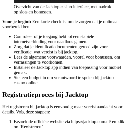
Overzicht van de Jacktop casino interface, met nadruk
op slots en bonussen.
Voor je begint:
Een korte checklist om te zorgen dat je optimaal
voorbereid bent.
Controleer of je toegang hebt tot een stabiele
internetverbinding voor naadloos gamen.
Zorg dat je identificatiedocumenten gereed zijn voor
verificatie, wat vereist is bij jacktop.
Lees de algemene voorwaarden, vooral voor bonussen, om
verrassingen te voorkomen.
Installeer de Jacktop app indien van toepassing voor mobiel
gemak.
Stel een budget in om verantwoord te spelen bij jacktop
casino online.
Registratieproces bij Jacktop
Het registreren bij jacktop is eenvoudig maar vereist aandacht voor
details. Volg deze stappen:
Bezoek de officiële website via https://jacktop.com.nl/ en klik
op ‘Registreren’.