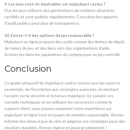
9. Les jeux sont-ils équitables sur myjackpot casino ?
Oui, les jeux utilisent des générateurs de nombres aléatoires
certifiés et sont audités régulièrement. Consultez les rapports
d’audit publics pour plus de transparence.
10. Existe-t-il des options de jeu responsable ?
Myjackpot en ligne propose des outils comme des limites de dépôt,
de temps de jeu, et des liens vers des organisations d’aide.
Activez-les dans les paramètres du compte pour un jeu contrôlé.
Conclusion
Ce guide exhaustif de myjackpot casino couvre tous les aspects
essentiels, de l’inscription aux stratégies avancées, en mettant
l’accent sur la sécurité et le bonus myjackpot. En suivant ces
conseils techniques et en utilisant les ressources comme le
support client, vous pouvez maximiser votre expérience sur
myjackpot en ligne tout en jouant de manière responsable. Restez
informé des mises à jour du site et adaptez vos stratégies pour des
résultats durables. Bonne chance et jouez prudemment !