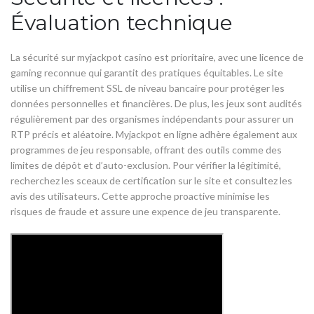
Évaluation technique
La sécurité sur myjackpot casino est prioritaire, avec une licence de
gaming reconnue qui garantit des pratiques équitables. Le site
utilise un chiffrement SSL de niveau bancaire pour protéger les
données personnelles et financières. De plus, les jeux sont audités
régulièrement par des organismes indépendants pour assurer un
RTP précis et aléatoire. Myjackpot en ligne adhère également aux
programmes de jeu responsable, offrant des outils comme des
limites de dépôt et d’auto-exclusion. Pour vérifier la légitimité,
recherchez les sceaux de certification sur le site et consultez les
avis des utilisateurs. Cette approche proactive minimise les
risques de fraude et assure une expence de jeu transparente.