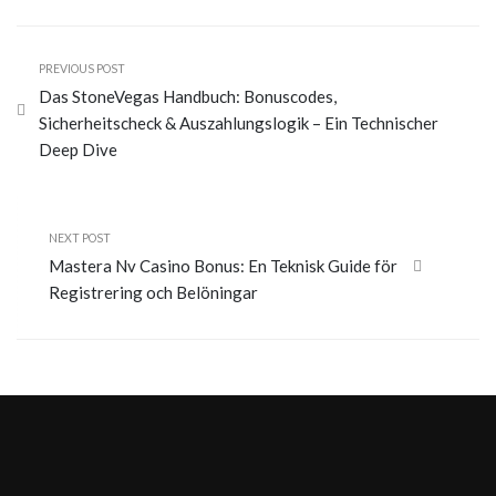
PREVIOUS POST
Das StoneVegas Handbuch: Bonuscodes,
Sicherheitscheck & Auszahlungslogik – Ein Technischer
Deep Dive
NEXT POST
Mastera Nv Casino Bonus: En Teknisk Guide för
Registrering och Belöningar