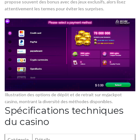
propose souvent des bonus avec des jeux exclusifs, alors lisez
attentivement les termes pour éviter les surprises.
Illustration des options de dépôt et de retrait sur myjackpot
casino, montrant la diversité des méthodes disponibles.
Spécifications techniques
du casino
Catégorie
Détails