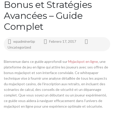
Bonus et Stratégies
Avancées – Guide
Complet
wpadminerlzp
Febrero 17, 2017
Uncategorized
Bienvenue dans ce guide approfondi sur
Myjackpot en ligne
, une
plateforme de jeu en ligne qui attire les joueurs avec ses offres de
bonus myjackpot et son interface conviviale. Ce whitepaper
technique vise à fournir une analyse détaillée de tous les aspects
du myjackpot casino, de l’inscription aux retraits, en incluant des
scénarios de calcul, des conseils de sécurité et un dépannage
complet. Que vous soyez un débutant ou un joueur expérimenté,
ce guide vous aidera à naviguer efficacement dans l’univers de
myjackpot en ligne pour une expérience optimale et sécurisée.