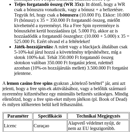
Teljes forgatandó összeg (WR 35x):
Itt döntő, hogy a WR
csak a bónuszra vonatkozik, vagy a bónusz + a befizetésre.
Tegyük fel, hogy csak a
bónuszra
(10.000 Ft). Ekkor: 10.000
Ft (bónusz) x 35 = 350.000 Ft forgatandó összeg, mielőtt
kivehetnéd a nyereményt. Ha a Free Spin nyereménye is
bónuszként kerül hozzáadásra (pl. 5.000 Ft), akkor az is
hozzáadódik a forgatandó összeghez: (10.000 + 5.000) x 35 =
525.000 Ft. Ezért olvasd el a feltételeket!
Játék-hozzájárulás:
A rulett vagy a blackjack általában csak
5-10%-kal járul hozzá a követelmény teljesítéséhez, míg a
slotok 100%-kal. Tehát 350.000 Ft forgatandó összeg
slotokon valóban 350.000 Ft forgatást jelent, rulettnél
azonban (10%-os hozzájárulás mellett) 3.500.000 Ft forgatást
jelentene.
A
lemon casino free spins
gyakran „kötelező betéttel” jár, ami azt
jelenti, hogy a free spin-ek aktiválásához, vagy a belőlük származó
nyeremény kifizetéséhez egy minimális befizetés szükséges. Mindig
ellenőrizd, hogy a free spin-eket milyen játékon (pl. Book of Dead)
és milyen időkereten belül kell felhasználni.
Paraméter
Specifikáció
Technikai Megjegyzés
Alapvető védelmet nyújt, de
Licenc
Curaçao
nem az EU legszigorúbb.