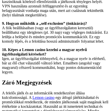
kaszinóknak kötelező ellenőrizniük a játékosok tényleges helyét.
VPN használata azonnali felfüggesztést és az egyenleg
befagyasztását vonhatja maga után, mert azt csalásnak tekinthetik
(helyi tilalmak megkerülése).
9. Hogyan működik a „self-exclusion” (önkizárás)?
A fiók beállításaiban (vagy az ügyfélszolgálaton keresztül)
beállíthatsz egy ideiglenes (pl. 30 nap) vagy végleges önkizárást. Ez
letiltja a belépést és minden promóciós kommunikációt. Ez egy
komoly lépés, és a feloldása hosszú adminisztratív folyamat lehet.
10. Képes a Lemon casino kezelni a magyar nyelvű
ügyfélszolgálati kéréseket?
Igen, az ügyfélszolgálat többnyelvű, és a magyar nyelv is elérhető,
bár az élő chat válaszidő változó lehet. Emailben (angolul vagy
magyarul) célszerű kommunikálni, hogy pontos dokumentációd
legyen.
Záró Megjegyzések
A felelős játék és az információk rendelkezésre állása
kulcsfontosságú. A
Lemon casino
egy átfogó játékkínálattal és
promóciókkal rendelkezik, de minden játékosnak saját magának kell
értékelnie a kockázatokat. Használd az itt ismertetett technikai és
matematikai ismereteket a döntéshozatal támogatására. Mindig