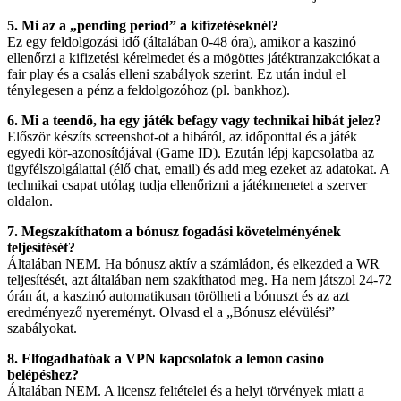
5. Mi az a „pending period” a kifizetéseknél?
Ez egy feldolgozási idő (általában 0-48 óra), amikor a kaszinó
ellenőrzi a kifizetési kérelmedet és a mögöttes játéktranzakciókat a
fair play és a csalás elleni szabályok szerint. Ez után indul el
ténylegesen a pénz a feldolgozóhoz (pl. bankhoz).
6. Mi a teendő, ha egy játék befagy vagy technikai hibát jelez?
Először készíts screenshot-ot a hibáról, az időponttal és a játék
egyedi kör-azonosítójával (Game ID). Ezután lépj kapcsolatba az
ügyfélszolgálattal (élő chat, email) és add meg ezeket az adatokat. A
technikai csapat utólag tudja ellenőrizni a játékmenetet a szerver
oldalon.
7. Megszakíthatom a bónusz fogadási követelményének
teljesítését?
Általában NEM. Ha bónusz aktív a számládon, és elkezded a WR
teljesítését, azt általában nem szakíthatod meg. Ha nem játszol 24-72
órán át, a kaszinó automatikusan törölheti a bónuszt és az azt
eredményező nyereményt. Olvasd el a „Bónusz elévülési”
szabályokat.
8. Elfogadhatóak a VPN kapcsolatok a
lemon casino
belépés
hez?
Általában NEM. A licensz feltételei és a helyi törvények miatt a