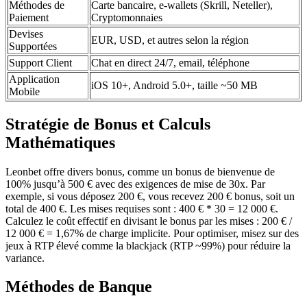
Méthodes de
Carte bancaire, e-wallets (Skrill, Neteller),
Paiement
Cryptomonnaies
Devises
EUR, USD, et autres selon la région
Supportées
Support Client
Chat en direct 24/7, email, téléphone
Application
iOS 10+, Android 5.0+, taille ~50 MB
Mobile
Stratégie de Bonus et Calculs
Mathématiques
Leonbet offre divers bonus, comme un bonus de bienvenue de
100% jusqu’à 500 € avec des exigences de mise de 30x. Par
exemple, si vous déposez 200 €, vous recevez 200 € bonus, soit un
total de 400 €. Les mises requises sont : 400 € * 30 = 12 000 €.
Calculez le coût effectif en divisant le bonus par les mises : 200 € /
12 000 € = 1,67% de charge implicite. Pour optimiser, misez sur des
jeux à RTP élevé comme la blackjack (RTP ~99%) pour réduire la
variance.
Méthodes de Banque