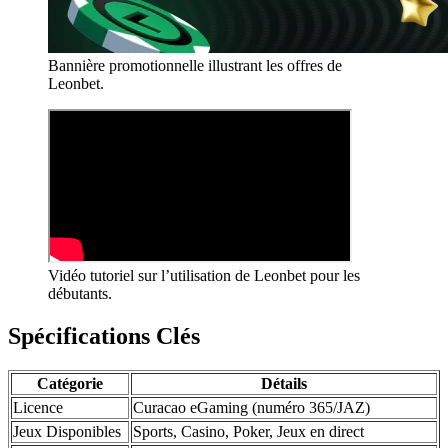
Bannière promotionnelle illustrant les offres de
Leonbet.
Vidéo tutoriel sur l’utilisation de Leonbet pour les
débutants.
Spécifications Clés
Catégorie
Détails
Licence
Curacao eGaming (numéro 365/JAZ)
Jeux Disponibles
Sports, Casino, Poker, Jeux en direct