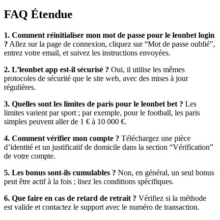
FAQ Étendue
1. Comment réinitialiser mon mot de passe pour le leonbet login
?
Allez sur la page de connexion, cliquez sur “Mot de passe oublié”,
entrez votre email, et suivez les instructions envoyées.
2. L’leonbet app est-il sécurisé ?
Oui, il utilise les mêmes
protocoles de sécurité que le site web, avec des mises à jour
régulières.
3. Quelles sont les limites de paris pour le leonbet bet ?
Les
limites varient par sport ; par exemple, pour le football, les paris
simples peuvent aller de 1 € à 10 000 €.
4. Comment vérifier mon compte ?
Téléchargez une pièce
d’identité et un justificatif de domicile dans la section “Vérification”
de votre compte.
5. Les bonus sont-ils cumulables ?
Non, en général, un seul bonus
peut être actif à la fois ; lisez les conditions spécifiques.
6. Que faire en cas de retard de retrait ?
Vérifiez si la méthode
est valide et contactez le support avec le numéro de transaction.