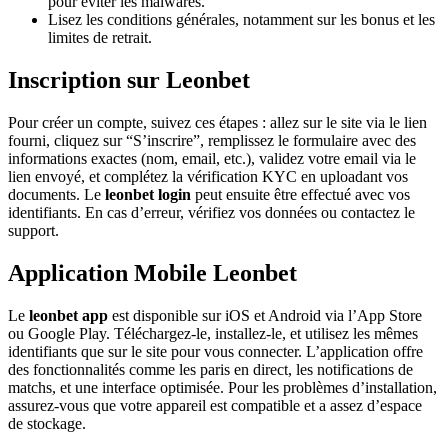
pour éviter les malwares.
Lisez les conditions générales, notamment sur les bonus et les
limites de retrait.
Inscription sur Leonbet
Pour créer un compte, suivez ces étapes : allez sur le site via le lien
fourni, cliquez sur “S’inscrire”, remplissez le formulaire avec des
informations exactes (nom, email, etc.), validez votre email via le
lien envoyé, et complétez la vérification KYC en uploadant vos
documents. Le
leonbet login
peut ensuite être effectué avec vos
identifiants. En cas d’erreur, vérifiez vos données ou contactez le
support.
Application Mobile Leonbet
Le
leonbet app
est disponible sur iOS et Android via l’App Store
ou Google Play. Téléchargez-le, installez-le, et utilisez les mêmes
identifiants que sur le site pour vous connecter. L’application offre
des fonctionnalités comme les paris en direct, les notifications de
matchs, et une interface optimisée. Pour les problèmes d’installation,
assurez-vous que votre appareil est compatible et a assez d’espace
de stockage.