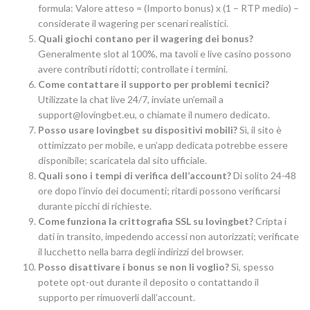
formula: Valore atteso = (Importo bonus) x (1 – RTP medio) –
considerate il wagering per scenari realistici.
Quali giochi contano per il wagering dei bonus?
Generalmente slot al 100%, ma tavoli e live casino possono
avere contributi ridotti; controllate i termini.
Come contattare il supporto per problemi tecnici?
Utilizzate la chat live 24/7, inviate un’email a
support@lovingbet.eu, o chiamate il numero dedicato.
Posso usare lovingbet su dispositivi mobili?
Sì, il sito è
ottimizzato per mobile, e un’app dedicata potrebbe essere
disponibile; scaricatela dal sito ufficiale.
Quali sono i tempi di verifica dell’account?
Di solito 24-48
ore dopo l’invio dei documenti; ritardi possono verificarsi
durante picchi di richieste.
Come funziona la crittografia SSL su lovingbet?
Cripta i
dati in transito, impedendo accessi non autorizzati; verificate
il lucchetto nella barra degli indirizzi del browser.
Posso disattivare i bonus se non li voglio?
Sì, spesso
potete opt-out durante il deposito o contattando il
supporto per rimuoverli dall’account.