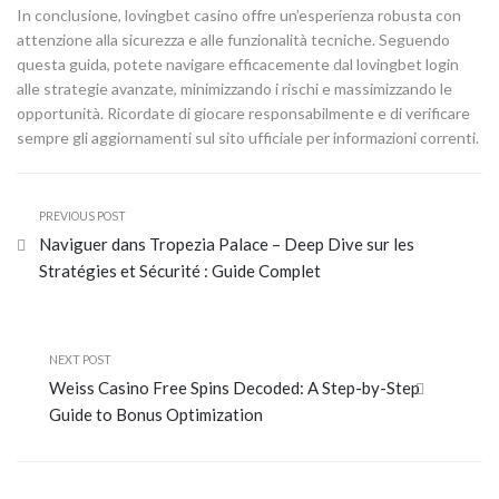
In conclusione, lovingbet casino offre un’esperienza robusta con
attenzione alla sicurezza e alle funzionalità tecniche. Seguendo
questa guida, potete navigare efficacemente dal lovingbet login
alle strategie avanzate, minimizzando i rischi e massimizzando le
opportunità. Ricordate di giocare responsabilmente e di verificare
sempre gli aggiornamenti sul sito ufficiale per informazioni correnti.
PREVIOUS POST
Naviguer dans Tropezia Palace – Deep Dive sur les
Stratégies et Sécurité : Guide Complet
NEXT POST
Weiss Casino Free Spins Decoded: A Step-by-Step
Guide to Bonus Optimization