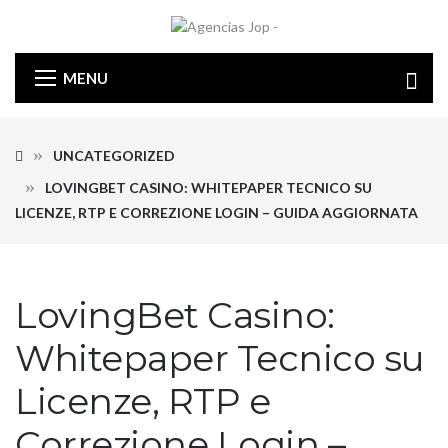
MENU
UNCATEGORIZED
LOVINGBET CASINO: WHITEPAPER TECNICO SU
LICENZE, RTP E CORREZIONE LOGIN – GUIDA AGGIORNATA
LovingBet Casino:
Whitepaper Tecnico su
Licenze, RTP e
Correzione Login –