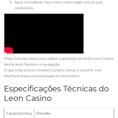
Após a instalação, faça o leon casino login com as suas
credenciais.
Vídeo tutorial sobre como utilizar a aplicação móvel do Leon Casino,
destacando features e navegação.
O app inclui acesso completo a jogos, bónus e suporte, com
interface responsiva para jogar em movimento.
Especificações Técnicas do
Leon Casino
Característica
Detalhe