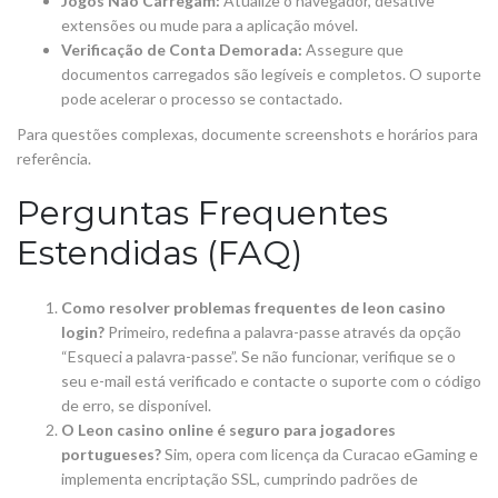
Jogos Não Carregam:
Atualize o navegador, desative
extensões ou mude para a aplicação móvel.
Verificação de Conta Demorada:
Assegure que
documentos carregados são legíveis e completos. O suporte
pode acelerar o processo se contactado.
Para questões complexas, documente screenshots e horários para
referência.
Perguntas Frequentes
Estendidas (FAQ)
Como resolver problemas frequentes de leon casino
login?
Primeiro, redefina a palavra-passe através da opção
“Esqueci a palavra-passe”. Se não funcionar, verifique se o
seu e-mail está verificado e contacte o suporte com o código
de erro, se disponível.
O Leon casino online é seguro para jogadores
portugueses?
Sim, opera com licença da Curacao eGaming e
implementa encriptação SSL, cumprindo padrões de