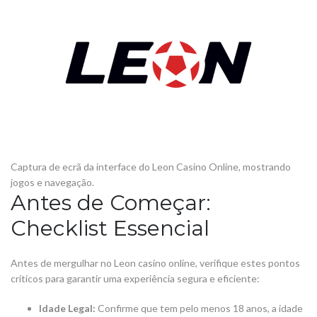
Captura de ecrã da interface do Leon Casino Online, mostrando
jogos e navegação.
Antes de Começar:
Checklist Essencial
Antes de mergulhar no Leon casino online, verifique estes pontos
críticos para garantir uma experiência segura e eficiente:
Idade Legal:
Confirme que tem pelo menos 18 anos, a idade