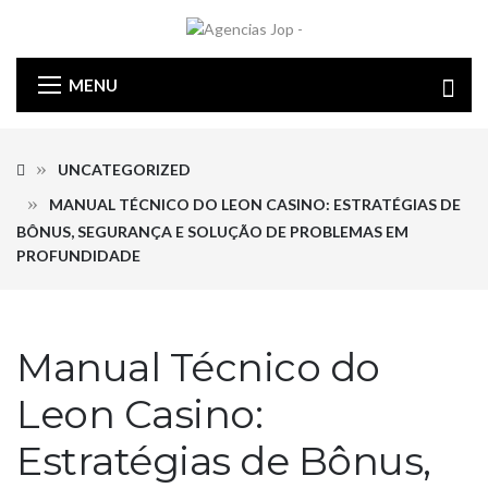
MENU
UNCATEGORIZED
MANUAL TÉCNICO DO LEON CASINO: ESTRATÉGIAS DE
BÔNUS, SEGURANÇA E SOLUÇÃO DE PROBLEMAS EM
PROFUNDIDADE
Manual Técnico do
Leon Casino:
Estratégias de Bônus,