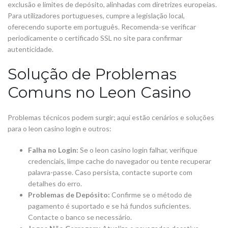
exclusão e limites de depósito, alinhadas com diretrizes europeias.
Para utilizadores portugueses, cumpre a legislação local,
oferecendo suporte em português. Recomenda-se verificar
periodicamente o certificado SSL no site para confirmar
autenticidade.
Solução de Problemas
Comuns no Leon Casino
Problemas técnicos podem surgir; aqui estão cenários e soluções
para o leon casino login e outros:
Falha no Login:
Se o leon casino login falhar, verifique
credenciais, limpe cache do navegador ou tente recuperar
palavra-passe. Caso persista, contacte suporte com
detalhes do erro.
Problemas de Depósito:
Confirme se o método de
pagamento é suportado e se há fundos suficientes.
Contacte o banco se necessário.