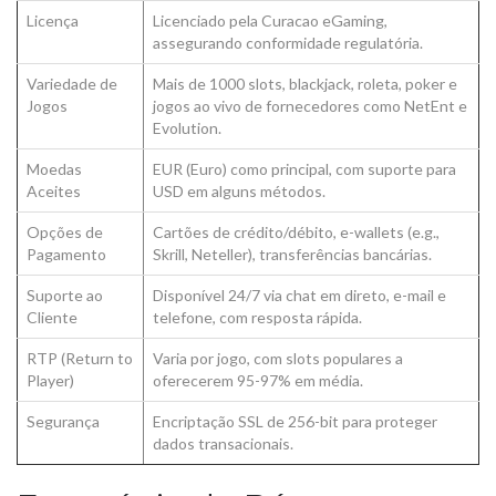
Licença
Licenciado pela Curacao eGaming,
assegurando conformidade regulatória.
Variedade de
Mais de 1000 slots, blackjack, roleta, poker e
Jogos
jogos ao vivo de fornecedores como NetEnt e
Evolution.
Moedas
EUR (Euro) como principal, com suporte para
Aceites
USD em alguns métodos.
Opções de
Cartões de crédito/débito, e-wallets (e.g.,
Pagamento
Skrill, Neteller), transferências bancárias.
Suporte ao
Disponível 24/7 via chat em direto, e-mail e
Cliente
telefone, com resposta rápida.
RTP (Return to
Varia por jogo, com slots populares a
Player)
oferecerem 95-97% em média.
Segurança
Encriptação SSL de 256-bit para proteger
dados transacionais.