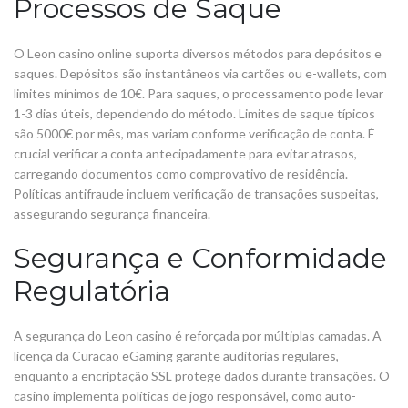
Processos de Saque
O Leon casino online suporta diversos métodos para depósitos e
saques. Depósitos são instantâneos via cartões ou e-wallets, com
limites mínimos de 10€. Para saques, o processamento pode levar
1-3 dias úteis, dependendo do método. Limites de saque típicos
são 5000€ por mês, mas variam conforme verificação de conta. É
crucial verificar a conta antecipadamente para evitar atrasos,
carregando documentos como comprovativo de residência.
Políticas antifraude incluem verificação de transações suspeitas,
assegurando segurança financeira.
Segurança e Conformidade
Regulatória
A segurança do Leon casino é reforçada por múltiplas camadas. A
licença da Curacao eGaming garante auditorias regulares,
enquanto a encriptação SSL protege dados durante transações. O
casino implementa políticas de jogo responsável, como auto-