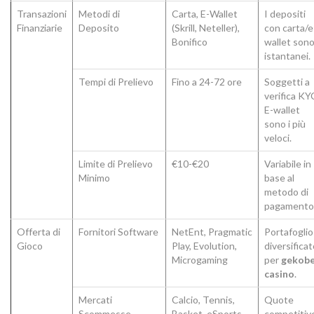
Transazioni
Metodi di
Carta, E-Wallet
I depositi
Finanziarie
Deposito
(Skrill, Neteller),
con carta/e
Bonifico
wallet son
istantanei.
Tempi di Prelievo
Fino a 24-72 ore
Soggetti a
verifica KY
E-wallet
sono i più
veloci.
Limite di Prelievo
€10-€20
Variabile in
Minimo
base al
metodo di
pagamento
Offerta di
Fornitori Software
NetEnt, Pragmatic
Portafoglio
Gioco
Play, Evolution,
diversifica
Microgaming
per
gekob
casino
.
Mercati
Calcio, Tennis,
Quote
Scommesse
Basket, eSports
competitiv