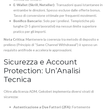
E-Wallet (Skrill, Neteller):
Transazioni quasi istantanee in
entrambe le direzioni. Spesso escluse dalle offerte bonus.
Tasso di conversione ottimale per frequenti movimenti.
Bonifico Bancario:
Solo per i prelievi. Tempistiche più
lunghe (3-5 giorni lavorativi) ma nessun limite superiore
pratico per gli importi.
Nota Critica:
Mantenere la coerenza tra metodo di deposito e
prelievo (Principio di “Same Channel Withdrawal”) è spesso un
requisito antifrode e accelera le approvazioni.
Sicurezza e Account
Protection: Un’Analisi
Tecnica
Oltre alla licenza ADM, Gekobet implementa diversi strati di
sicurezza:
Autenticazione a Due Fattori (2FA):
Fortemente