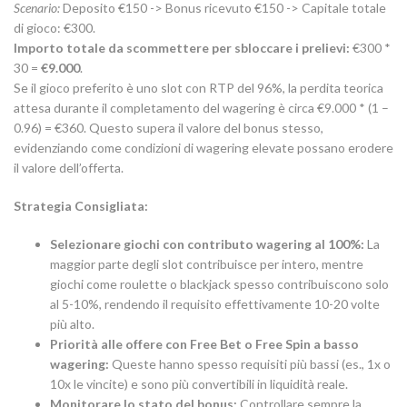
Scenario:
Deposito €150 -> Bonus ricevuto €150 -> Capitale totale
di gioco: €300.
Importo totale da scommettere per sbloccare i prelievi:
€300 *
30 =
€9.000
.
Se il gioco preferito è uno slot con RTP del 96%, la perdita teorica
attesa durante il completamento del wagering è circa €9.000 * (1 –
0.96) = €360. Questo supera il valore del bonus stesso,
evidenziando come condizioni di wagering elevate possano erodere
il valore dell’offerta.
Strategia Consigliata:
Selezionare giochi con contributo wagering al 100%:
La
maggior parte degli slot contribuisce per intero, mentre
giochi come roulette o blackjack spesso contribuiscono solo
al 5-10%, rendendo il requisito effettivamente 10-20 volte
più alto.
Priorità alle offere con Free Bet o Free Spin a basso
wagering:
Queste hanno spesso requisiti più bassi (es., 1x o
10x le vincite) e sono più convertibili in liquidità reale.
Monitorare lo stato del bonus:
Controllare sempre la