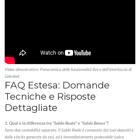
Video dimostrativo: Panoramica delle funzionalità live e dell’interfaccia di
Gekobet.
FAQ Estesa: Domande
Tecniche e Risposte
Dettagliate
1. Qual è la differenza tra “Saldo Reale” e “Saldo Bonus”?
Sono due contabilità separate. Il
Saldo Reale
è composto dai tuoi depositi e
dalle vincite generate da essi, ed è immediatamente prelevabile (salvo