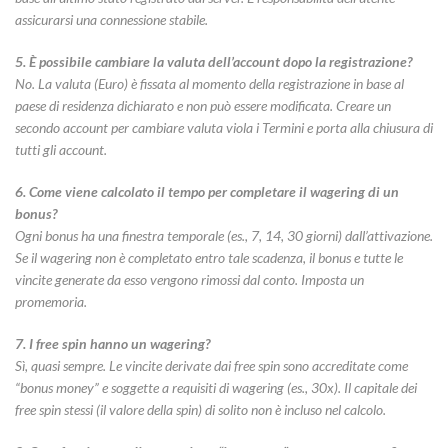
assicurarsi una connessione stabile.
5. È possibile cambiare la valuta dell’account dopo la registrazione?
No. La valuta (Euro) è fissata al momento della registrazione in base al
paese di residenza dichiarato e non può essere modificata. Creare un
secondo account per cambiare valuta viola i Termini e porta alla chiusura di
tutti gli account.
6. Come viene calcolato il tempo per completare il wagering di un
bonus?
Ogni bonus ha una finestra temporale (es., 7, 14, 30 giorni) dall’attivazione.
Se il wagering non è completato entro tale scadenza, il bonus e tutte le
vincite generate da esso vengono rimossi dal conto. Imposta un
promemoria.
7. I free spin hanno un wagering?
Sì, quasi sempre. Le vincite derivate dai free spin sono accreditate come
“bonus money” e soggette a requisiti di wagering (es., 30x). Il capitale dei
free spin stessi (il valore della spin) di solito non è incluso nel calcolo.