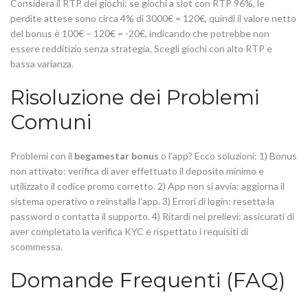
Considera il RTP dei giochi: se giochi a slot con RTP 96%, le
perdite attese sono circa 4% di 3000€ = 120€, quindi il valore netto
del bonus è 100€ – 120€ = -20€, indicando che potrebbe non
essere redditizio senza strategia. Scegli giochi con alto RTP e
bassa varianza.
Risoluzione dei Problemi
Comuni
Problemi con il
begamestar bonus
o l’app? Ecco soluzioni: 1) Bonus
non attivato: verifica di aver effettuato il deposito minimo e
utilizzato il codice promo corretto. 2) App non si avvia: aggiorna il
sistema operativo o reinstalla l’app. 3) Errori di login: resetta la
password o contatta il supporto. 4) Ritardi nei prelievi: assicurati di
aver completato la verifica KYC e rispettato i requisiti di
scommessa.
Domande Frequenti (FAQ)