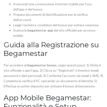
Assicurati una connessione Internet stabile per l’uso
dell’app e dei bonus.
Prepara documenti di identificazione per la verifica
dell’account.
Leggi i termini e condizioni del bonus per evitare sorprese.
Scarica la
begamestar app
dal sito ufficiale per accesso
mobile.
Guida alla Registrazione su
Begamestar
Per accedere al
begamestar bonus
, segui questi passi: 1) Visita il
sito ufficiale o apri l’app, 2) Clicca su “Registrati” e inserisci email,
password e dati personali, 3) Conferma l’account via email o SMS, 4)
Completa la verifica KYC caricando un documento d’identità, 5)
Effettua un primo deposito per attivare il bonus di benvenuto.
App Mobile Begamestar:
Funzionalità e Setup