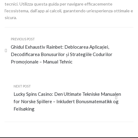
tecnici. Utilizza questa guida per navigare efficacemente
l’ecosistema, dall’app ai calcoli, garantendo un’esperienza ottimale e
sicura.
PREVIOUS POST
Ghidul Exhaustiv Rainbet: Deblocarea Aplicației,
Decodificarea Bonusurilor și Strategiile Codurilor
Promoționale – Manual Tehnic
NEXT POST
Lucky Spins Casino: Den Ultimate Tekniske Manualen
for Norske Spillere – Inkludert Bonusmatematikk og
Feilsøking