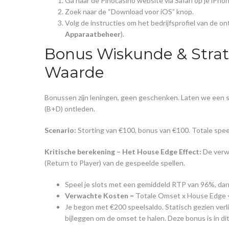
Ga naar de Pinocasino website via Safari op je iPho
Zoek naar de “Download voor iOS” knop.
Volg de instructies om het bedrijfsprofiel van de o
Apparaatbeheer
).
Bonus Wiskunde & Strat
Waarde
Bonussen zijn leningen, geen geschenken. Laten we een
(B+D) ontleden.
Scenario:
Storting van €100, bonus van €100. Totale spee
Kritische berekening – Het House Edge Effect:
De verwa
(Return to Player) van de gespeelde spellen.
Speel je slots met een gemiddeld RTP van 96%, dan
Verwachte Kosten
= Totale Omset x House Edge =
Je begon met €200 speelsaldo. Statisch gezien verli
bijleggen om de omset te halen. Deze bonus is in di