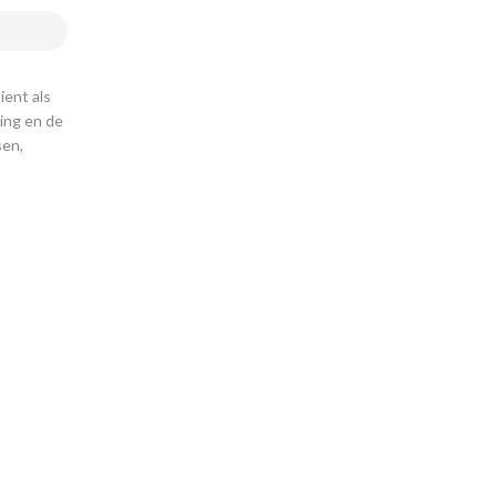
ient als
ing en de
sen,