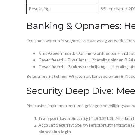
Beveiliging
SSL-encryptie, 2F
Banking & Opnames: He
Opnames worden in volgorde van aanvraag verwerkt. De sne
Niet-Geverifieerd:
Opname wordt gepauzeerd tot
Geverifieerd – E-wallets:
Uitbetaling binnen 0-24 
Geverifieerd – Bankoverschrijving:
Uitbetaling bi
Belastingvrijstelling:
Winsten uit kansspelen zijn in Nede
Security Deep Dive: Me
Pinocasino implementeert een gelaagde beveiligingsaanp
Transport Layer Security (TLS 1.2/1.3):
Alle data 
Account Security:
Stel tweefactorauthenticatie (2FA
pinocasino login
.