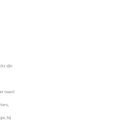
ks zijn
ier naast
ters,
ge, bij