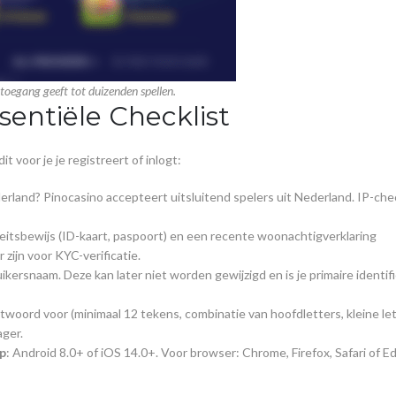
toegang geeft tot duizenden spellen.
sentiële Checklist
t voor je je registreert of inlogt:
erland? Pinocasino accepteert uitsluitend spelers uit Nederland. IP-chec
teitsbewijs (ID-kaart, paspoort) en een recente woonachtigverklaring
 zijn voor KYC-verificatie.
kersnaam. Deze kan later niet worden gewijzigd en is je primaire identif
woord voor (minimaal 12 tekens, combinatie van hoofdletters, kleine let
ger.
p
: Android 8.0+ of iOS 14.0+. Voor browser: Chrome, Firefox, Safari of Ed