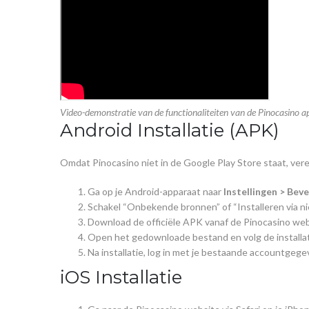
Video-demonstratie van de functionaliteiten van de Pinocasino a
Android Installatie (APK)
Omdat Pinocasino niet in de Google Play Store staat, vere
Ga op je Android-apparaat naar
Instellingen > Beve
Schakel “Onbekende bronnen” of “Installeren via ni
Download de officiële APK vanaf de Pinocasino web
Open het gedownloade bestand en volg de installa
Na installatie, log in met je bestaande accountgege
iOS Installatie