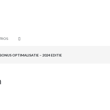
TROS
ONUS OPTIMALISATIE – 2024 EDITIE
n