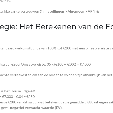
ne/iPad.
ntwikkelaar te vertrouwen (in
Instellingen > Algemeen > VPN &
egie: Het Berekenen van de E
 standaard welkomstbonus van 100% tot €200 met een omsetvereiste v
lsaldo: €200. Omsetvereiste: 35 x (€100 + €100) = €7.000.
chte verlieskosten om aan de omset te voldoen zijn afhankelijk van he
 is het House Edge 4%.
 €7.000 x 0.04 = €280.
es je €280 van dit saldo, wat betekent dat je gemiddeld €80 uit eigen z
t geval
negatief verwacht waarde (EV)
.