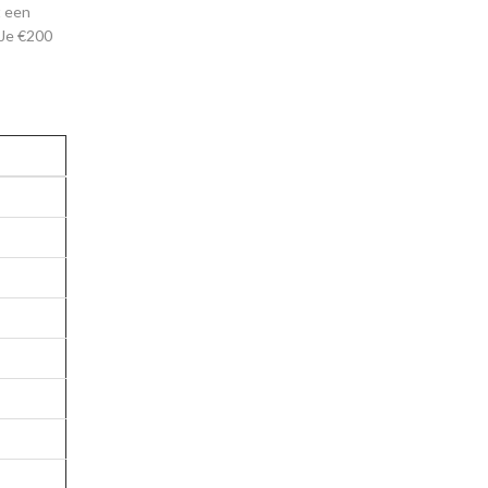
t een
 Je €200