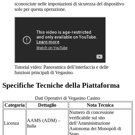
sconosciute nelle impostazioni di sicurezza del dispositivo
solo per questa operazione.
Tutorial video: Panoramica dell’interfaccia e delle
funzioni principali di Vegasino.
Specifiche Tecniche della Piattaforma
Dati Operativi di Vegasino Casino
Categoria
Dettaglio
Nota Tecnica
Numero di concessione
verificabile sul sito
AAMS (ADM) –
Licenza
dell’Amministrazione
Italia
Autonoma dei Monopoli di
Stato.