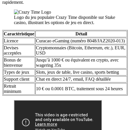
rapidement.
Logo du jeu populaire Crazy Time disponible sur Stake
casino, illustrant les options de jeu en direct.
Caractéristique
Détail
Licence
Curacao eGaming (numéro 8048/JAZ2020-013)
Devises
Cryptomonnaies (Bitcoin, Ethereum, etc.), EUR,
acceptées
USD
Bonus de
Jusqu’à 1000 € ou équivalent en crypto, avec
bienvenue
wagering 35x
Types de jeux
Slots, jeux de table, live casino, sports betting
Support client
Chat en direct 24/7, email, FAQ détaillée
Retrait
10 € ou 0.0001 BTC, traitement sous 24 heures
minimum