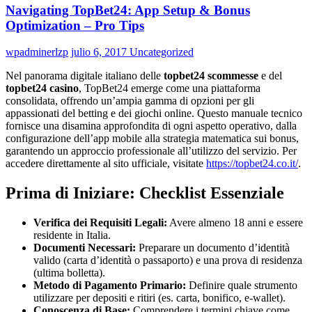
Navigating TopBet24: App Setup & Bonus
Optimization – Pro Tips
wpadminerlzp
julio 6, 2017
Uncategorized
Nel panorama digitale italiano delle
topbet24 scommesse
e del
topbet24 casino
, TopBet24 emerge come una piattaforma
consolidata, offrendo un’ampia gamma di opzioni per gli
appassionati del betting e dei giochi online. Questo manuale tecnico
fornisce una disamina approfondita di ogni aspetto operativo, dalla
configurazione dell’app mobile alla strategia matematica sui bonus,
garantendo un approccio professionale all’utilizzo del servizio. Per
accedere direttamente al sito ufficiale, visitate
https://topbet24.co.it/
.
Prima di Iniziare: Checklist Essenziale
Verifica dei Requisiti Legali:
Avere almeno 18 anni e essere
residente in Italia.
Documenti Necessari:
Preparare un documento d’identità
valido (carta d’identità o passaporto) e una prova di residenza
(ultima bolletta).
Metodo di Pagamento Primario:
Definire quale strumento
utilizzare per depositi e ritiri (es. carta, bonifico, e-wallet).
Conoscenza di Base:
Comprendere i termini chiave come