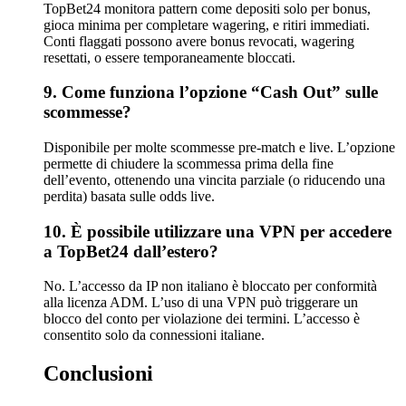
TopBet24 monitora pattern come depositi solo per bonus,
gioca minima per completare wagering, e ritiri immediati.
Conti flaggati possono avere bonus revocati, wagering
resettati, o essere temporaneamente bloccati.
9. Come funziona l’opzione “Cash Out” sulle
scommesse?
Disponibile per molte scommesse pre-match e live. L’opzione
permette di chiudere la scommessa prima della fine
dell’evento, ottenendo una vincita parziale (o riducendo una
perdita) basata sulle odds live.
10. È possibile utilizzare una VPN per accedere
a TopBet24 dall’estero?
No. L’accesso da IP non italiano è bloccato per conformità
alla licenza ADM. L’uso di una VPN può triggerare un
blocco del conto per violazione dei termini. L’accesso è
consentito solo da connessioni italiane.
Conclusioni