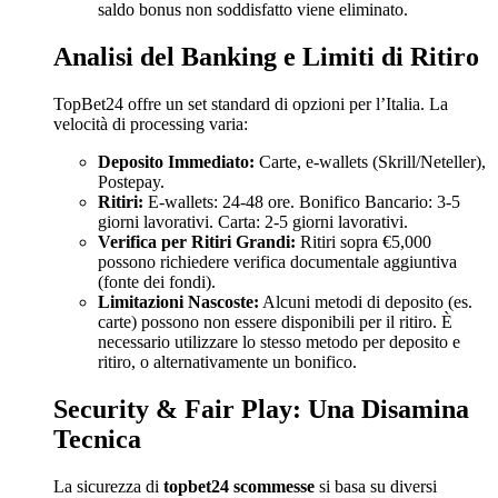
saldo bonus non soddisfatto viene eliminato.
Analisi del Banking e Limiti di Ritiro
TopBet24 offre un set standard di opzioni per l’Italia. La
velocità di processing varia:
Deposito Immediato:
Carte, e-wallets (Skrill/Neteller),
Postepay.
Ritiri:
E-wallets: 24-48 ore. Bonifico Bancario: 3-5
giorni lavorativi. Carta: 2-5 giorni lavorativi.
Verifica per Ritiri Grandi:
Ritiri sopra €5,000
possono richiedere verifica documentale aggiuntiva
(fonte dei fondi).
Limitazioni Nascoste:
Alcuni metodi di deposito (es.
carte) possono non essere disponibili per il ritiro. È
necessario utilizzare lo stesso metodo per deposito e
ritiro, o alternativamente un bonifico.
Security & Fair Play: Una Disamina
Tecnica
La sicurezza di
topbet24 scommesse
si basa su diversi