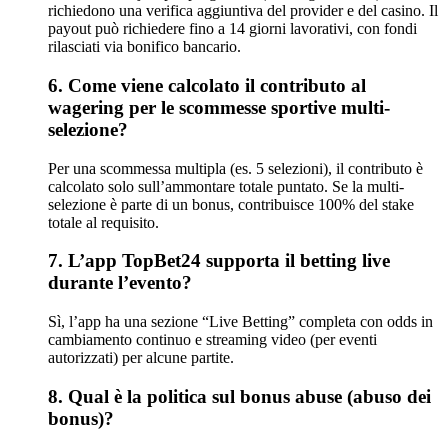
richiedono una verifica aggiuntiva del provider e del casino. Il
payout può richiedere fino a 14 giorni lavorativi, con fondi
rilasciati via bonifico bancario.
6. Come viene calcolato il contributo al
wagering per le scommesse sportive multi-
selezione?
Per una scommessa multipla (es. 5 selezioni), il contributo è
calcolato solo sull’ammontare totale puntato. Se la multi-
selezione è parte di un bonus, contribuisce 100% del stake
totale al requisito.
7. L’app TopBet24 supporta il betting live
durante l’evento?
Sì, l’app ha una sezione “Live Betting” completa con odds in
cambiamento continuo e streaming video (per eventi
autorizzati) per alcune partite.
8. Qual è la politica sul bonus abuse (abuso dei
bonus)?