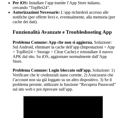
Per iOS:
Installare l’app tramite l’App Store italiano,
cercando “TopBet24”.
Autorizzazioni Necessarie:
L’app richiederà accesso alle
notifiche (per offerte live) e, eventualmente, alla memoria (per
cache dei dati).
Funzionalità Avanzate e Troubleshooting App
Problema Comune: App che non si aggiorna.
Soluzione:
Sul Android, eliminare la cache dell’app (Impostazioni > App
> TopBet24 > Storage > Clear Cache) e reinstallare il nuovo
APK dal sito. Su iOS, aggiornare normalmente dall’App
Store.
Problema Comune: Login bloccato sull’app.
Soluzione: 1)
Verificare che le credenziali siano corrette. 2) Assicurarsi che
l’account non sia già loggato su un altro dispositivo. 3) Se il
problema persiste, utilizzare la funzione “Recupera Password”
sul sito web e poi riprovare sull’app.