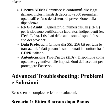
pilastri:
Licenza ADM:
Garantisce la conformità alle leggi
italiane, inclusi i limiti di deposito (€500 giornalieri
opzionali) e l’uso del sistema di prevenzione della
dipendenza.
RNG e Audit:
I generatori di numeri casuali (RNG)
per le slot sono certificati da laboratori indipendenti (es.
iTech Labs). I risultati delle audit sono disponibili sul
sito dei provider.
Data Protection:
Crittografia SSL 256-bit per tutte le
transazioni. I dati personali sono trattati in conformità al
GDPR italiano.
Autenticazione Two-Factor (2FA):
Disponibile come
opzione aggiuntiva nelle impostazioni dell’account per
proteggere l’accesso.
Advanced Troubleshooting: Problemi
e Soluzioni
Ecco scenari complessi e le loro risoluzioni.
Scenario 1: Ritiro Bloccato dopo Bonus