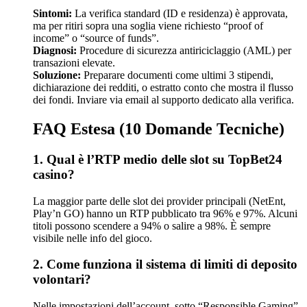
Sintomi:
La verifica standard (ID e residenza) è approvata,
ma per ritiri sopra una soglia viene richiesto “proof of
income” o “source of funds”.
Diagnosi:
Procedure di sicurezza antiriciclaggio (AML) per
transazioni elevate.
Soluzione:
Preparare documenti come ultimi 3 stipendi,
dichiarazione dei redditi, o estratto conto che mostra il flusso
dei fondi. Inviare via email al supporto dedicato alla verifica.
FAQ Estesa (10 Domande Tecniche)
1. Qual è l’RTP medio delle slot su TopBet24
casino?
La maggior parte delle slot dei provider principali (NetEnt,
Play’n GO) hanno un RTP pubblicato tra 96% e 97%. Alcuni
titoli possono scendere a 94% o salire a 98%. È sempre
visibile nelle info del gioco.
2. Come funziona il sistema di limiti di deposito
volontari?
Nelle impostazioni dell’account, sotto “Responsible Gaming”,