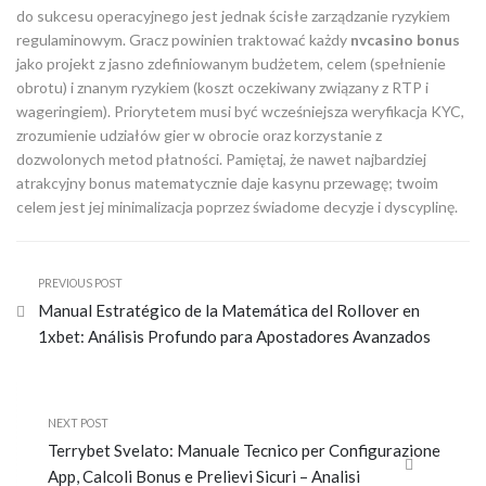
do sukcesu operacyjnego jest jednak ścisłe zarządzanie ryzykiem
regulaminowym. Gracz powinien traktować każdy
nvcasino bonus
jako projekt z jasno zdefiniowanym budżetem, celem (spełnienie
obrotu) i znanym ryzykiem (koszt oczekiwany związany z RTP i
wageringiem). Priorytetem musi być wcześniejsza weryfikacja KYC,
zrozumienie udziałów gier w obrocie oraz korzystanie z
dozwolonych metod płatności. Pamiętaj, że nawet najbardziej
atrakcyjny bonus matematycznie daje kasynu przewagę; twoim
celem jest jej minimalizacja poprzez świadome decyzje i dyscyplinę.
PREVIOUS POST
Manual Estratégico de la Matemática del Rollover en
1xbet: Análisis Profundo para Apostadores Avanzados
NEXT POST
Terrybet Svelato: Manuale Tecnico per Configurazione
App, Calcoli Bonus e Prelievi Sicuri – Analisi