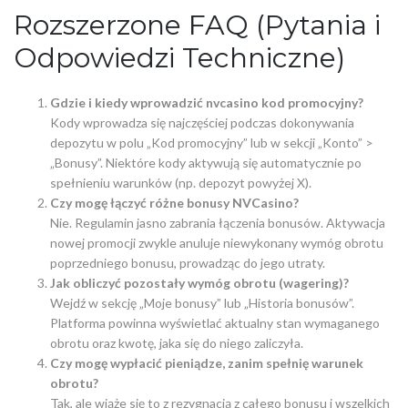
Rozszerzone FAQ (Pytania i
Odpowiedzi Techniczne)
Gdzie i kiedy wprowadzić nvcasino kod promocyjny?
Kody wprowadza się najczęściej podczas dokonywania
depozytu w polu „Kod promocyjny” lub w sekcji „Konto” >
„Bonusy”. Niektóre kody aktywują się automatycznie po
spełnieniu warunków (np. depozyt powyżej X).
Czy mogę łączyć różne bonusy NVCasino?
Nie. Regulamin jasno zabrania łączenia bonusów. Aktywacja
nowej promocji zwykle anuluje niewykonany wymóg obrotu
poprzedniego bonusu, prowadząc do jego utraty.
Jak obliczyć pozostały wymóg obrotu (wagering)?
Wejdź w sekcję „Moje bonusy” lub „Historia bonusów”.
Platforma powinna wyświetlać aktualny stan wymaganego
obrotu oraz kwotę, jaka się do niego zaliczyła.
Czy mogę wypłacić pieniądze, zanim spełnię warunek
obrotu?
Tak, ale wiąże się to z rezygnacją z całego bonusu i wszelkich