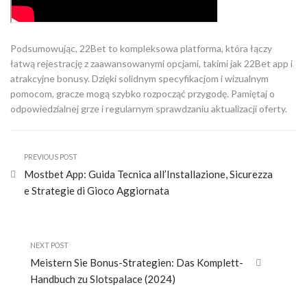
Podsumowując, 22Bet to kompleksowa platforma, która łączy
łatwą rejestrację z zaawansowanymi opcjami, takimi jak 22Bet app i
atrakcyjne bonusy. Dzięki solidnym specyfikacjom i wizualnym
pomocom, gracze mogą szybko rozpocząć przygodę. Pamiętaj o
odpowiedzialnej grze i regularnym sprawdzaniu aktualizacji oferty.
PREVIOUS POST
Mostbet App: Guida Tecnica all’Installazione, Sicurezza
e Strategie di Gioco Aggiornata
NEXT POST
Meistern Sie Bonus-Strategien: Das Komplett-
Handbuch zu Slotspalace (2024)