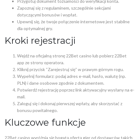
Przygotuj dokument tożsamości do weryfikacji konta.
Zapoznaj się z regulaminem, szczególnie sekcjami
dotyczącymi bonusów i wypłat.
Upewnij się, że twoje połączenie internetowe jest stabilne
dla optymalnej gry.
Kroki rejestracji
Wejdź na oficjalną stronę 22Bet casino lub pobierz 22Bet
app ze strony operatora.
Kliknij przycisk “Zarejestruj się” w prawym górnym rogu.
Wypełnij formularz: podaj adres e-mail, hasło, walutę (np.
PLN) i dane osobowe zgodnie z dokumentem.
Potwierdź rejestrację poprzez link aktywacyjny wysłany na e-
mail.
Zaloguj się i dokonaj pierwszej wpłaty, aby skorzystać z
bonusu powitalnego.
Kluczowe funkcje
22Bet casino wyróżnia się bogatą ofertą gier od dostawców takich