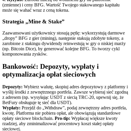
(zmienne) i ceny BFG. Wartość Twojego stakowanego kapitału
może się wahać wraz z ceną tokena.
Strategia „Mine & Stake”
Zaawansowani użytkownicy stosują pętlę: wykorzystują darmowe
„dropy” BFG z gier (mining), następnie stakują zdobyte tokeny, a
zarobione z stakingu dywidendy reinwestują w gry o niskiej marży
(np. Bitcoin Dice), by generować kolejne BFG. To tworzy cykl
komponowania zysków.
Bankowość: Depozyty, wypłaty i
optymalizacja opłat sieciowych
Depozyty:
Wybierz walutę, skopiuj adres depozytowy z platformy i
wyślij środki z zewnętrznego portfela. Zawsze wybieraj sieć zgodną
z adresem (np. wysyłając USDT z siecią TRC-20, upewnij się, że
BetFury obsługuje tę sieć dla USDT).
Wypłaty:
Przejdź do „Withdraw”, podaj zewnętrzny adres portfela,
kwotę. Platforma nie pobiera opłat, ale obowiązują standardowe
opłaty sieciowe blockchain.
Pro-tip:
Wypłacaj większe kwoty
rzadziej, aby zminimalizować procentowy koszt stałej opłaty
sieciowej.