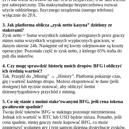
jest zabezpieczony. Dla maksymalnego bezpieczeństwa rozważ
użycie oddzielnego, fizycznego urządzenia (starego telefonu)
wyłącznie do 2FA.
3. Jak platforma oblicza „zysk netto kasyna” dzielony ze
stakerami?
Zysk netto = Suma wszystkich zakładów przegranych przez graczy
minus suma wszystkich wygranych wypłaconych graczom, w
danym okresie 24h. Następnie od tej kwoty odejmowane są koszty
operacyjne. Pozostała część to zysk netto, z którego 65% trafia do
puli dla stakerów.
4. Czy mogę sprawdzić historię moich dropów BFG i obliczyć
ich średnią wartość?
Tak. Przejdź do „Mining” → „History”. Platforma pokazuje czas,
grę i wartość każdego dropu. Możesz eksportować te dane (jeśli
dostępne) lub ręcznie notować, aby obliczyć średni
dzienny/tygodniowy przychód z mining.
5. Co się stanie z moimi stake’owanymi BFG, jeśli cena tokena
gwałtownie spadnie?
Twoja ilość tokenów BFG w stakingu pozostaje niezmieniona.
Jednak ich wartość w BTC lub USD będzie niższa. Ponadto, jeśli
cena spadnie, mniej graczy może kupować BFG, co może
zmniejszyć wolumen gry i tym samym dzienną dystrybucję zysków.