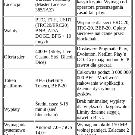
kasyn krypto. Wymaga od
Licencja
(Master License
operatora przestrzegania
365/JAZ)
zasad fair play.
BTC, ETH, USDT
Wsparcie dla sieci ERC-20,
(TRC20/ERC20),
TRC-20, BEP-20. Opłaty
Waluty
BNB, ADA,
sieciowe naliczane przez
DOGE, BFG + 10
blockchain.
innych
Dostawcy: Pragmatic Play,
4000+ (Sloty, Live
Evolution, NetEnt, Play’n
Oferta gier
Casino, Stół, Bitcoin
GO. Gry mają podane RTP
Dice)
(zwrot dla gracza).
Całkowita podaż: 3 000 000
000 BFG. Możliwość
Token
BFG (BetFury
stakowania w aplikacji z
platformy
Token), BEP-20
dzienną dystrybucją
zysków.
Brak minimalnej wypłaty
Średni czas: 5-15
dla większości kryptowalut.
Wypłaty
minut (sieć
Limity dzienne sięgają
blockchain)
nawet 5 BTC.
Wymagania
Wymagane około 150 MB
Android 7.0+ / iOS
systemowe
wolnej pamięci. Zalecane 2
14.0+