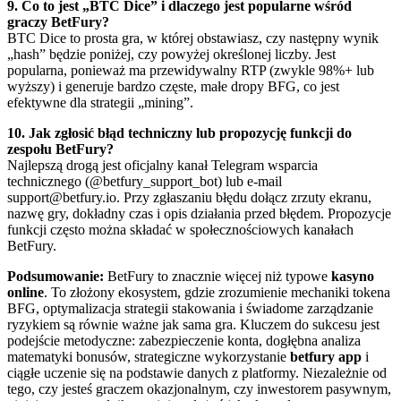
9. Co to jest „BTC Dice” i dlaczego jest popularne wśród
graczy BetFury?
BTC Dice to prosta gra, w której obstawiasz, czy następny wynik
„hash” będzie poniżej, czy powyżej określonej liczby. Jest
popularna, ponieważ ma przewidywalny RTP (zwykle 98%+ lub
wyższy) i generuje bardzo częste, małe dropy BFG, co jest
efektywne dla strategii „mining”.
10. Jak zgłosić błąd techniczny lub propozycję funkcji do
zespołu BetFury?
Najlepszą drogą jest oficjalny kanał Telegram wsparcia
technicznego (@betfury_support_bot) lub e-mail
support@betfury.io. Przy zgłaszaniu błędu dołącz zrzuty ekranu,
nazwę gry, dokładny czas i opis działania przed błędem. Propozycje
funkcji często można składać w społecznościowych kanałach
BetFury.
Podsumowanie:
BetFury to znacznie więcej niż typowe
kasyno
online
. To złożony ekosystem, gdzie zrozumienie mechaniki tokena
BFG, optymalizacja strategii stakowania i świadome zarządzanie
ryzykiem są równie ważne jak sama gra. Kluczem do sukcesu jest
podejście metodyczne: zabezpieczenie konta, dogłębna analiza
matematyki bonusów, strategiczne wykorzystanie
betfury app
i
ciągłe uczenie się na podstawie danych z platformy. Niezależnie od
tego, czy jesteś graczem okazjonalnym, czy inwestorem pasywnym,