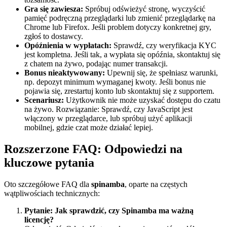
Gra się zawiesza:
Spróbuj odświeżyć stronę, wyczyścić
pamięć podręczną przeglądarki lub zmienić przeglądarkę na
Chrome lub Firefox. Jeśli problem dotyczy konkretnej gry,
zgłoś to dostawcy.
Opóźnienia w wypłatach:
Sprawdź, czy weryfikacja KYC
jest kompletna. Jeśli tak, a wypłata się opóźnia, skontaktuj się
z chatem na żywo, podając numer transakcji.
Bonus nieaktywowany:
Upewnij się, że spełniasz warunki,
np. depozyt minimum wymaganej kwoty. Jeśli bonus nie
pojawia się, zrestartuj konto lub skontaktuj się z supportem.
Scenariusz:
Użytkownik nie może uzyskać dostępu do czatu
na żywo. Rozwiązanie: Sprawdź, czy JavaScript jest
włączony w przeglądarce, lub spróbuj użyć aplikacji
mobilnej, gdzie czat może działać lepiej.
Rozszerzone FAQ: Odpowiedzi na
kluczowe pytania
Oto szczegółowe FAQ dla
spinamba
, oparte na częstych
wątpliwościach technicznych:
Pytanie: Jak sprawdzić, czy Spinamba ma ważną
licencję?