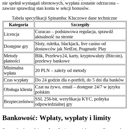
nie spełnił wymagań obrotowych, wypłata zostanie odrzucona –
zawsze sprawdzaj stan konta w sekcji bonusów.
Tabela specyfikacji Spinamba: Kluczowe dane techniczne
Kategoria
Szczegóły
Curacao – podstawowa regulacja, sprawdź
Licencja
aktualność na stronie
Sloty, ruletka, blackjack, live casino od
Dostępne gry
dostawców jak NetEnt, Pragmatic Play
Metody
Blik, Przelewy24, karty, kryptowaluty (Bitcoin),
płatności
przelewy bankowe
Minimalna
20 PLN – zależy od metody
wpłata
Czas wypłaty
Do 24 godzin dla e-portfeli, do 5 dni dla banków
Czat na żywo, email – dostępne 24/7 w języku
Obsługa klienta
polskim
SSL 256-bit, weryfikacja KYC, polityka
Bezpieczeństwo
odpowiedzialnej gry
Bankowość: Wpłaty, wypłaty i limity