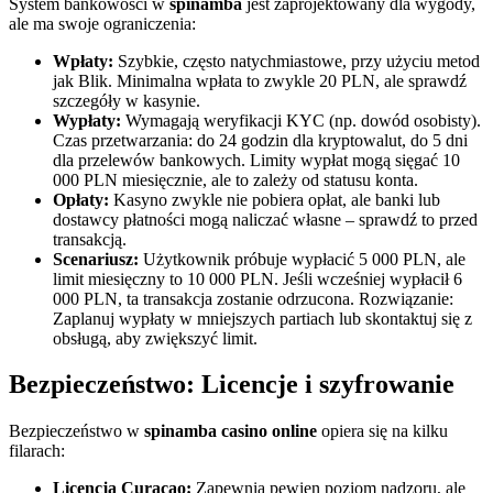
System bankowości w
spinamba
jest zaprojektowany dla wygody,
ale ma swoje ograniczenia:
Wpłaty:
Szybkie, często natychmiastowe, przy użyciu metod
jak Blik. Minimalna wpłata to zwykle 20 PLN, ale sprawdź
szczegóły w kasynie.
Wypłaty:
Wymagają weryfikacji KYC (np. dowód osobisty).
Czas przetwarzania: do 24 godzin dla kryptowalut, do 5 dni
dla przelewów bankowych. Limity wypłat mogą sięgać 10
000 PLN miesięcznie, ale to zależy od statusu konta.
Opłaty:
Kasyno zwykle nie pobiera opłat, ale banki lub
dostawcy płatności mogą naliczać własne – sprawdź to przed
transakcją.
Scenariusz:
Użytkownik próbuje wypłacić 5 000 PLN, ale
limit miesięczny to 10 000 PLN. Jeśli wcześniej wypłacił 6
000 PLN, ta transakcja zostanie odrzucona. Rozwiązanie:
Zaplanuj wypłaty w mniejszych partiach lub skontaktuj się z
obsługą, aby zwiększyć limit.
Bezpieczeństwo: Licencje i szyfrowanie
Bezpieczeństwo w
spinamba casino online
opiera się na kilku
filarach:
Licencja Curacao:
Zapewnia pewien poziom nadzoru, ale