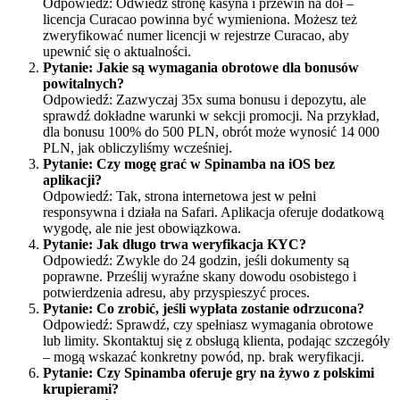
Odpowiedź: Odwiedź stronę kasyna i przewiń na dół –
licencja Curacao powinna być wymieniona. Możesz też
zweryfikować numer licencji w rejestrze Curacao, aby
upewnić się o aktualności.
Pytanie: Jakie są wymagania obrotowe dla bonusów
powitalnych?
Odpowiedź: Zazwyczaj 35x suma bonusu i depozytu, ale
sprawdź dokładne warunki w sekcji promocji. Na przykład,
dla bonusu 100% do 500 PLN, obrót może wynosić 14 000
PLN, jak obliczyliśmy wcześniej.
Pytanie: Czy mogę grać w Spinamba na iOS bez
aplikacji?
Odpowiedź: Tak, strona internetowa jest w pełni
responsywna i działa na Safari. Aplikacja oferuje dodatkową
wygodę, ale nie jest obowiązkowa.
Pytanie: Jak długo trwa weryfikacja KYC?
Odpowiedź: Zwykle do 24 godzin, jeśli dokumenty są
poprawne. Prześlij wyraźne skany dowodu osobistego i
potwierdzenia adresu, aby przyspieszyć proces.
Pytanie: Co zrobić, jeśli wypłata zostanie odrzucona?
Odpowiedź: Sprawdź, czy spełniasz wymagania obrotowe
lub limity. Skontaktuj się z obsługą klienta, podając szczegóły
– mogą wskazać konkretny powód, np. brak weryfikacji.
Pytanie: Czy Spinamba oferuje gry na żywo z polskimi
krupierami?