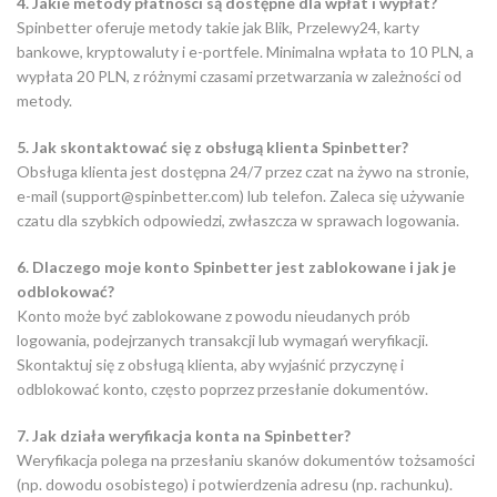
4. Jakie metody płatności są dostępne dla wpłat i wypłat?
Spinbetter oferuje metody takie jak Blik, Przelewy24, karty
bankowe, kryptowaluty i e-portfele. Minimalna wpłata to 10 PLN, a
wypłata 20 PLN, z różnymi czasami przetwarzania w zależności od
metody.
5. Jak skontaktować się z obsługą klienta Spinbetter?
Obsługa klienta jest dostępna 24/7 przez czat na żywo na stronie,
e-mail (support@spinbetter.com) lub telefon. Zaleca się używanie
czatu dla szybkich odpowiedzi, zwłaszcza w sprawach logowania.
6. Dlaczego moje konto Spinbetter jest zablokowane i jak je
odblokować?
Konto może być zablokowane z powodu nieudanych prób
logowania, podejrzanych transakcji lub wymagań weryfikacji.
Skontaktuj się z obsługą klienta, aby wyjaśnić przyczynę i
odblokować konto, często poprzez przesłanie dokumentów.
7. Jak działa weryfikacja konta na Spinbetter?
Weryfikacja polega na przesłaniu skanów dokumentów tożsamości
(np. dowodu osobistego) i potwierdzenia adresu (np. rachunku).