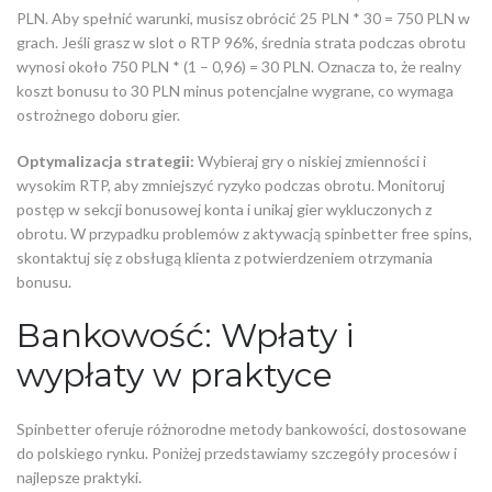
PLN. Aby spełnić warunki, musisz obrócić 25 PLN * 30 = 750 PLN w
grach. Jeśli grasz w slot o RTP 96%, średnia strata podczas obrotu
wynosi około 750 PLN * (1 – 0,96) = 30 PLN. Oznacza to, że realny
koszt bonusu to 30 PLN minus potencjalne wygrane, co wymaga
ostrożnego doboru gier.
Optymalizacja strategii:
Wybieraj gry o niskiej zmienności i
wysokim RTP, aby zmniejszyć ryzyko podczas obrotu. Monitoruj
postęp w sekcji bonusowej konta i unikaj gier wykluczonych z
obrotu. W przypadku problemów z aktywacją spinbetter free spins,
skontaktuj się z obsługą klienta z potwierdzeniem otrzymania
bonusu.
Bankowość: Wpłaty i
wypłaty w praktyce
Spinbetter oferuje różnorodne metody bankowości, dostosowane
do polskiego rynku. Poniżej przedstawiamy szczegóły procesów i
najlepsze praktyki.