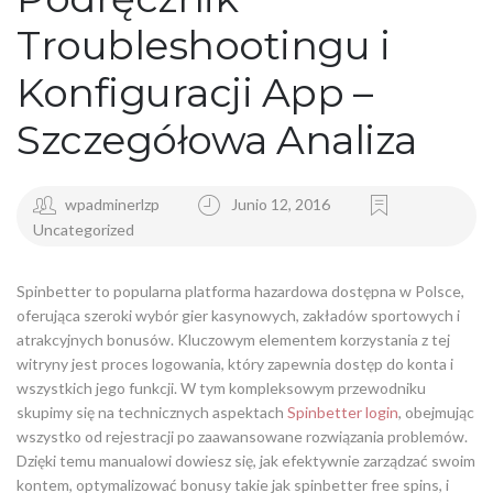
Troubleshootingu i
Konfiguracji App –
Szczegółowa Analiza
wpadminerlzp
Junio 12, 2016
Uncategorized
Spinbetter to popularna platforma hazardowa dostępna w Polsce,
oferująca szeroki wybór gier kasynowych, zakładów sportowych i
atrakcyjnych bonusów. Kluczowym elementem korzystania z tej
witryny jest proces logowania, który zapewnia dostęp do konta i
wszystkich jego funkcji. W tym kompleksowym przewodniku
skupimy się na technicznych aspektach
Spinbetter login
, obejmując
wszystko od rejestracji po zaawansowane rozwiązania problemów.
Dzięki temu manualowi dowiesz się, jak efektywnie zarządzać swoim
kontem, optymalizować bonusy takie jak spinbetter free spins, i