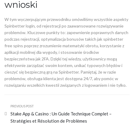
wnioski
W tym wyczerpującym przewodniku omówiliśmy wszystkie aspekty
Spinbetter login, od rejestracji po zaawansowane rozwiązywanie
problemów. Kluczowe punkty to: zapewnienie poprawnych danych
podczas rejestracji, optymalizacja bonusów takich jak spinbetter
free spins poprzez zrozumienie matematyki obrotu, korzystanie z
aplikacji mobilnej dla wygody, i stosowanie środków
bezpieczeństwa jak 2FA. Dzięki tej wiedzy, użytkownicy mogą
efektywnie zarządzać swoim kontem, unikać typowych błędów i
cieszyć się bezpieczną grą na Spinbetter. Pamiętaj, że w razie
problemów, obsługa klienta jest dostępna 24/7, aby pomóc w
rozwiązaniu wszelkich kwestii związanych z logowaniem i nie tylko.
PREVIOUS POST
Stake App & Casino : Un Guide Technique Complet –
Stratégies et Résolution de Problèmes