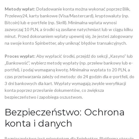
Metody wpłat:
Doładowanie konta można wykonać poprzez Blik,
Przelewy24, karty bankowe (Visa/Mastercard), kryptowaluty (np.
Bitcoin) lub e-portfele (np. Skrill). Minimalna wpłata wynosi
zazwyczaj 10 PLN, a środki są zasilane natychmiast lub w ciągu kilku
minut. Przed dokonaniem wpłaty upewnij się, że jesteś zalogowany
na swoje konto Spinbetter, aby uniknąć błędów transakcyjnych.
Proces wypłat:
Aby wypłacić środki, przejdź do sekcji „Kasyno” lub
„Bankowość”, wybierz metodę wypłaty (np. przelew bankowy lub e-
portfel), i podaj wymaganą kwotę. Minimalna wypłata to 20 PLN, a
czas przetwarzania zależy od metody: do 24 godzin dla e-portfeli, do
3 dni bankowych dla kart. Wypłaty wymagają zwykle weryfikacji
konta poprzez przesłanie dokumentów, co zwiększa
bezpieczeństwo i zapobiega oszustwom.
Bezpieczeństwo: Ochrona
konta i danych
Bezpieczeństwo jest priorytetem dla Spinbetter. Platforma stosuje