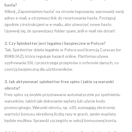
hasła?
Kliknij „Zapomniałem hasła” na stronie logowania, wprowadź swój
adres e-mail, a otrzymasz link do resetowania hasła. Postępuj
zgodnie z instrukcjami w e-mailu, aby utworzyć nowe hasło.
Upewnij się, że sprawdzasz folder spam, jeśli e-mail nie dotarł.
2. Czy Spinbetter jest legalne i bezpieczne w Polsce?
Tak, Spinbetter działa legalnie w Polsce pod licencją Curacao (nr
8048/JAZ), która reguluje hazard online. Platforma używa
szyfrowania SSL i przestrzega przepisów o ochronie danych, co
czyni ją bezpieczną dla użytkowników.
3. Jak aktywować spinbetter free spins i jakie są warunki
obrotu?
Free spins są zwykle przyznawane automatycznie po spełnieniu
warunków, takich jak dokonanie wpłaty lub użycie kodu
promocyjnego. Warunki obrotu, np. x30, wymagają obrócenia
wartości bonusu określoną liczbę razy w grach, zanim wypłata
będzie możliwa. Sprawdź szczegóły w sekcji bonusowej konta.