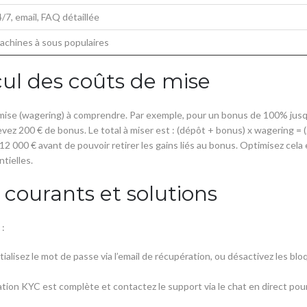
/7, email, FAQ détaillée
achines à sous populaires
cul des coûts de mise
 mise (wagering) à comprendre. Par exemple, pour un bonus de 100% jusq
vez 200 € de bonus. Le total à miser est : (dépôt + bonus) x wagering = 
 12 000 € avant de pouvoir retirer les gains liés au bonus. Optimisez cela
tielles.
courants et solutions
 :
nitialisez le mot de passe via l’email de récupération, ou désactivez les bl
tion KYC est complète et contactez le support via le chat en direct pour