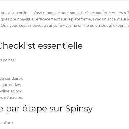
, un casino online spinsy renommé pour son interface moderne et ses of
atiques pour naviguer efficacement sur la plateforme, avec un accent sur l
Que vous soyez nouveau sur spinsy casino online ou un joueur expérim
ecklist essentielle
s points :
de conduire).
que active.
nline spinsy.
ns générales.
e par étape sur Spinsy
online :