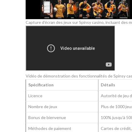
Capture d’écran des jeux sur Spinsy casino, incluant des m
Vidéo de démonstration des fonctionnalités de Spinsy cas
Spécification
Détails
Licence
Autorité de jeu 
Nombre de jeux
Plus de 1000 jeux
Bonus de bienvenue
100% jusqu’à 500
Méthodes de paiement
Cartes de crédit,