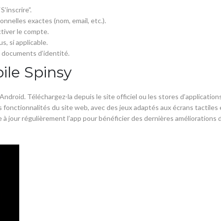
S’inscrire”.
nnelles exactes (nom, email, etc.).
ctiver le compte.
, si applicable.
 documents d’identité.
bile Spinsy
ndroid. Téléchargez-la depuis le site officiel ou les stores d’applications
 les fonctionnalités du site web, avec des jeux adaptés aux écrans tactiles
 à jour régulièrement l’app pour bénéficier des dernières améliorations 