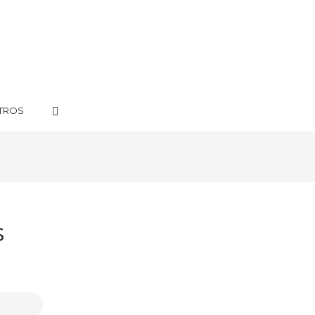
TROS
s