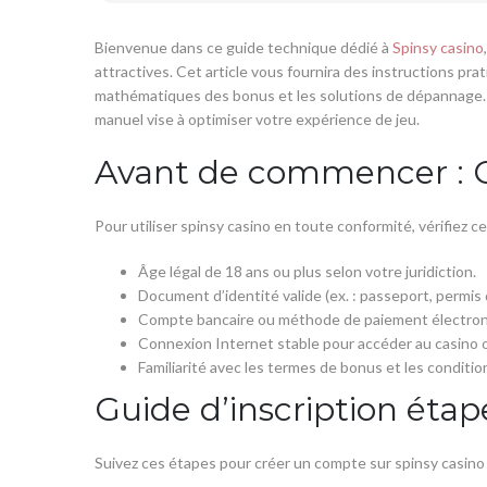
Bienvenue dans ce guide technique dédié à
Spinsy casino
attractives. Cet article vous fournira des instructions pr
mathématiques des bonus et les solutions de dépannage. 
manuel vise à optimiser votre expérience de jeu.
Avant de commencer : Ch
Pour utiliser spinsy casino en toute conformité, vérifiez ce
Âge légal de 18 ans ou plus selon votre juridiction.
Document d’identité valide (ex. : passeport, permis 
Compte bancaire ou méthode de paiement électroni
Connexion Internet stable pour accéder au casino o
Familiarité avec les termes de bonus et les conditio
Guide d’inscription étap
Suivez ces étapes pour créer un compte sur spinsy casino 