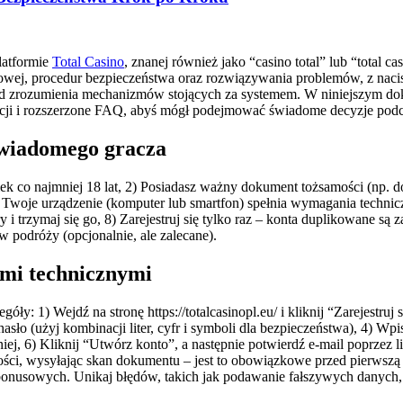
atformie
Total Casino
, znanej również jako “casino total” lub “total
ej, procedur bezpieczeństwa oraz rozwiązywania problemów, z naciski
leży od zrozumienia mechanizmów stojących za systemem. W niniejszym
kacji i rozszerzone FAQ, abyś mógł podejmować świadome decyzje podc
świadomego gracza
Wiek co najmniej 18 lat, 2) Posiadasz ważny dokument tożsamości (np. d
Twoje urządzenie (komputer lub smartfon) spełnia wymagania techniczne
i trzymaj się go, 8) Zarejestruj się tylko raz – konta duplikowane są z
 w podróży (opcjonalnie, ale zalecane).
ami technicznymi
egóły: 1) Wejdź na stronę https://totalcasinopl.eu/ i kliknij “Zarejest
asło (użyj kombinacji liter, cyfr i symboli dla bezpieczeństwa), 4) W
niej, 6) Kliknij “Utwórz konto”, a następnie potwierdź e-mail poprzez 
ości, wysyłając skan dokumentu – jest to obowiązkowe przed pierwszą 
h bonusowych. Unikaj błędów, takich jak podawanie fałszywych danych