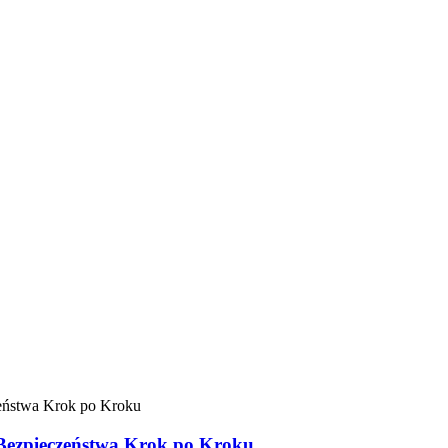
zeństwa Krok po Kroku
 Bezpieczeństwa Krok po Kroku