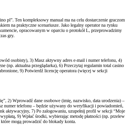
 casino pl”. Ten kompleksowy manual ma na celu dostarczenie graczom
em na praktyczne scenariusze. Jako legalny operator na rynku
 dokumencie, opracowanym w oparciu o protokół L, przeprowadzimy
zas gry.
owód osobisty), 3) Masz aktywny adres e-mail i numer telefonu, 4)
 (np. aktualna przeglądarka), 6) Przeczytaj regulamin total casino
abronione, 9) Potwierdź licencję operatora (więcej w sekcji
ruj się”, 2) Wprowadź dane osobowe (imię, nazwisko, data urodzenia) –
pisz numer telefonu – będzie używany do weryfikacji i powiadomień,
link aktywacyjny, 7) Po zalogowaniu, uzupełnij profil w sekcji “Moje
wypłatą, 9) Wpłać środki, wybierając metodę płatności (np. przelew
, które mogą prowadzić do blokady konta.