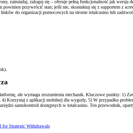
trony, zainstaluj, zaloguj się – oferuje pełną funkcjonalność jak wersja
powinien przywrócić stan; jeśli nie, skontaktuj się z supportem z scr
 linków do organizacji pomocowych na stronie totalcasino lub zadzwoń
nk).
cza
dną platformę, ale wymaga zrozumienia mechanik. Kluczowe punkty: 1) Za
, 4) Korzystaj z aplikacji mobilnej dla wygody, 5) W przypadku proble
rzędzi samokontroli dostępnych w totalcasino. Ten przewodnik, oparty 
for Strategic Withdrawals