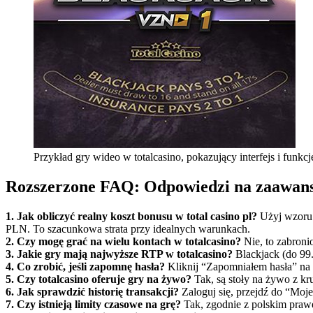
Przykład gry wideo w totalcasino, pokazujący interfejs i funkcj
Rozszerzone FAQ: Odpowiedzi na zaawan
1. Jak obliczyć realny koszt bonusu w total casino pl?
Użyj wzoru:
PLN. To szacunkowa strata przy idealnych warunkach.
2. Czy mogę grać na wielu kontach w totalcasino?
Nie, to zabroni
3. Jakie gry mają najwyższe RTP w totalcasino?
Blackjack (do 99.
4. Co zrobić, jeśli zapomnę hasła?
Kliknij “Zapomniałem hasła” na s
5. Czy totalcasino oferuje gry na żywo?
Tak, są stoły na żywo z kru
6. Jak sprawdzić historię transakcji?
Zaloguj się, przejdź do “Moje 
7. Czy istnieją limity czasowe na grę?
Tak, zgodnie z polskim prawe