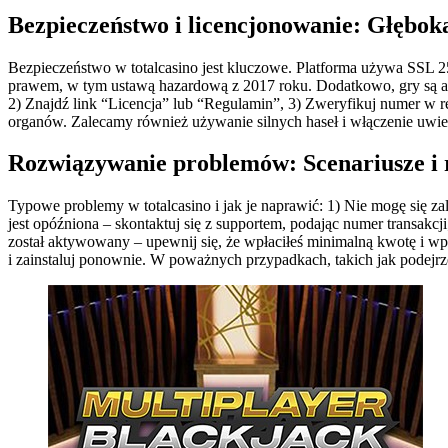
Bezpieczeństwo i licencjonowanie: Głębok
Bezpieczeństwo w totalcasino jest kluczowe. Platforma używa SSL 25
prawem, w tym ustawą hazardową z 2017 roku. Dodatkowo, gry są aud
2) Znajdź link “Licencja” lub “Regulamin”, 3) Zweryfikuj numer w rej
organów. Zalecamy również używanie silnych haseł i włączenie uwier
Rozwiązywanie problemów: Scenariusze i 
Typowe problemy w totalcasino i jak je naprawić: 1) Nie mogę się z
jest opóźniona – skontaktuj się z supportem, podając numer transakcji
został aktywowany – upewnij się, że wpłaciłeś minimalną kwotę i wpr
i zainstaluj ponownie. W poważnych przypadkach, takich jak podejrze