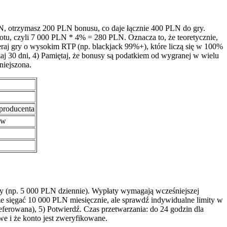
LN, otrzymasz 200 PLN bonusu, co daje łącznie 400 PLN do gry.
tu, czyli 7 000 PLN * 4% = 280 PLN. Oznacza to, że teoretycznie,
raj gry o wysokim RTP (np. blackjack 99%+), które liczą się w 100%
zaj 30 dni, 4) Pamiętaj, że bonusy są podatkiem od wygranej w wielu
niejszona.
 producenta
ów
dy (np. 5 000 PLN dziennie). Wypłaty wymagają wcześniejszej
 sięgać 10 000 PLN miesięcznie, ale sprawdź indywidualne limity w
referowana), 5) Potwierdź. Czas przetwarzania: do 24 godzin dla
we i że konto jest zweryfikowane.