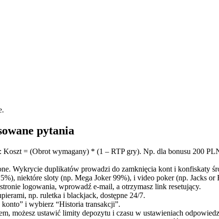
e.
sowane pytania
 Koszt = (Obrot wymagany) * (1 – RTP gry). Np. dla bonusu 200 PLN
one. Wykrycie duplikatów prowadzi do zamknięcia kont i konfiskaty ś
5%), niektóre sloty (np. Mega Joker 99%), i video poker (np. Jacks or
tronie logowania, wprowadź e-mail, a otrzymasz link resetujący.
pierami, np. ruletka i blackjack, dostępne 24/7.
konto” i wybierz “Historia transakcji”.
m, możesz ustawić limity depozytu i czasu w ustawieniach odpowiedzi