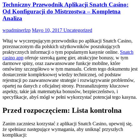
Techniczny Przewodnik Aplikacji Snatch Casino:
Od Konfiguracji do Mistrzostwa – Kompletna
Analiza
wpadminerlzp
Mayo 10, 2017
Uncategorized
Witaj w wyczerpującym przewodniku po aplikacji Snatch Casino,
przeznaczonym dla polskich użytkowników poszukujących
praktycznych informacji o tym popularnym kasynie online.
Snatch
casino app
oferuje szeroką gamę gier, atrakcyjne bonusy, w tym
darmowe spiny, oraz zaawansowane funkcje mobilne, które
omówimy szczegółowo w tym manualu. Celem tego dokumentu jest
dostarczenie kompleksowej wiedzy technicznej, od podstaw
rejestracji po zaawansowane strategie i rozwiązywanie problemów,
opartej na danych z oficjalnej strony. Przeanalizujemy kluczowe
aspekty, takie jak matematyka bonusów, bezpieczeństwo, i
specyfikacje, abyś mógł w pełni wykorzystać potencjał tego kasyna.
Przed rozpoczęciem: Lista kontrolna
Zanim zaczniesz korzystać z aplikacji Snatch Casino, upewnij się,
że spełniasz następujące wymagania, aby uniknąć przyszłych
komplikacji: