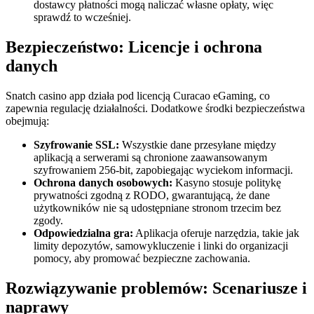
dostawcy płatności mogą naliczać własne opłaty, więc
sprawdź to wcześniej.
Bezpieczeństwo: Licencje i ochrona
danych
Snatch casino app działa pod licencją Curacao eGaming, co
zapewnia regulację działalności. Dodatkowe środki bezpieczeństwa
obejmują:
Szyfrowanie SSL:
Wszystkie dane przesyłane między
aplikacją a serwerami są chronione zaawansowanym
szyfrowaniem 256-bit, zapobiegając wyciekom informacji.
Ochrona danych osobowych:
Kasyno stosuje politykę
prywatności zgodną z RODO, gwarantującą, że dane
użytkowników nie są udostępniane stronom trzecim bez
zgody.
Odpowiedzialna gra:
Aplikacja oferuje narzędzia, takie jak
limity depozytów, samowykluczenie i linki do organizacji
pomocy, aby promować bezpieczne zachowania.
Rozwiązywanie problemów: Scenariusze i
naprawy