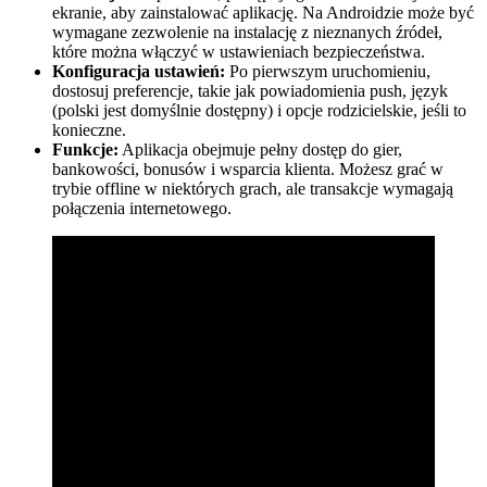
ekranie, aby zainstalować aplikację. Na Androidzie może być
wymagane zezwolenie na instalację z nieznanych źródeł,
które można włączyć w ustawieniach bezpieczeństwa.
Konfiguracja ustawień:
Po pierwszym uruchomieniu,
dostosuj preferencje, takie jak powiadomienia push, język
(polski jest domyślnie dostępny) i opcje rodzicielskie, jeśli to
konieczne.
Funkcje:
Aplikacja obejmuje pełny dostęp do gier,
bankowości, bonusów i wsparcia klienta. Możesz grać w
trybie offline w niektórych grach, ale transakcje wymagają
połączenia internetowego.