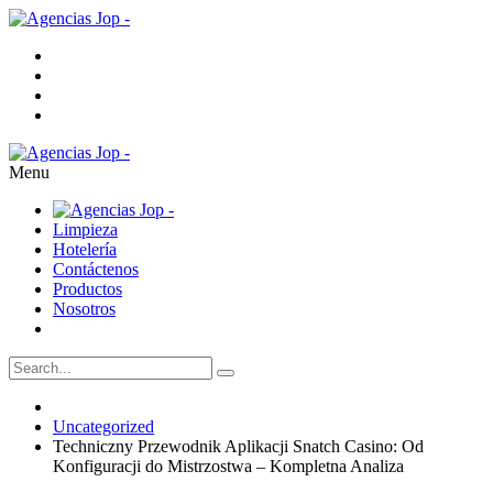
Menu
Limpieza
Hotelería
Contáctenos
Productos
Nosotros
Uncategorized
Techniczny Przewodnik Aplikacji Snatch Casino: Od
Konfiguracji do Mistrzostwa – Kompletna Analiza