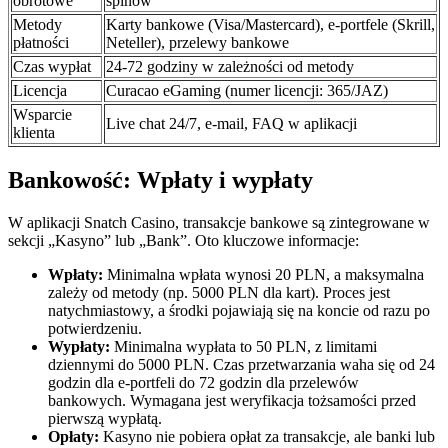
obrotowe
spinów
Metody
Karty bankowe (Visa/Mastercard), e-portfele (Skrill,
płatności
Neteller), przelewy bankowe
Czas wypłat
24-72 godziny w zależności od metody
Licencja
Curacao eGaming (numer licencji: 365/JAZ)
Wsparcie
Live chat 24/7, e-mail, FAQ w aplikacji
klienta
Bankowość: Wpłaty i wypłaty
W aplikacji Snatch Casino, transakcje bankowe są zintegrowane w
sekcji „Kasyno” lub „Bank”. Oto kluczowe informacje:
Wpłaty:
Minimalna wpłata wynosi 20 PLN, a maksymalna
zależy od metody (np. 5000 PLN dla kart). Proces jest
natychmiastowy, a środki pojawiają się na koncie od razu po
potwierdzeniu.
Wypłaty:
Minimalna wypłata to 50 PLN, z limitami
dziennymi do 5000 PLN. Czas przetwarzania waha się od 24
godzin dla e-portfeli do 72 godzin dla przelewów
bankowych. Wymagana jest weryfikacja tożsamości przed
pierwszą wypłatą.
Opłaty:
Kasyno nie pobiera opłat za transakcje, ale banki lub