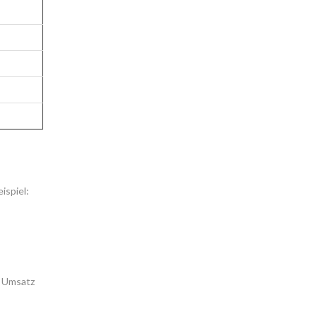
ispiel:
€ Umsatz