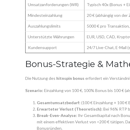
Umsatzanforderungen (WR)
Typisch 40x (Bonus + Ei
Mindesteinzahlung
20 € (abhängig von der
Auszahlungslimits
5000 € pro Transaktion,
Unterstützte Währungen
EUR, USD, CAD, Krypto
Kundensupport
24/7 Live-Chat, E-Mail
Bonus-Strategie & Math
Die Nutzung des
hitnspin bonus
erfordert ein Verständni
Szenario:
Einzahlung von 100 €, 100% Bonus bis 100 € (al
Gesamtumsatzbedarf:
(100 € Einzahlung + 100 € B
Erwarteter Verlust (Theoretisch):
Bei 96% RTP be
Break-Even-Analyse:
Ihr Gesamtkapital nach Bonus
mit einem effektiven Verlust von <200 € tätigen. Da
Bonusründen.