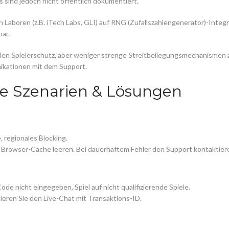
sind jedoch nicht öffentlich dokumentiert.
Laboren (z.B. iTech Labs, GLI) auf RNG (Zufallszahlengenerator)-Integr
ar.
en Spielerschutz, aber weniger strenge Streitbeilegungsmechanismen al
kationen mit dem Support.
ge Szenarien & Lösungen
regionales Blocking.
 Browser-Cache leeren. Bei dauerhaftem Fehler den Support kontaktier
e nicht eingegeben, Spiel auf nicht qualifizierende Spiele.
eren Sie den Live-Chat mit Transaktions-ID.