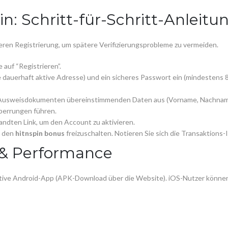
in: Schritt-für-Schritt-Anleitu
eren Registrierung, um spätere Verifizierungsprobleme zu vermeiden.
e auf “Registrieren”.
 dauerhaft aktive Adresse) und ein sicheres Passwort ein (mindestens 
hren Ausweisdokumenten übereinstimmenden Daten aus (Vorname, Nachna
perrungen führen.
andten Link, um den Account zu aktivieren.
m den
hitnspin bonus
freizuschalten. Notieren Sie sich die Transaktions-
n & Performance
tive Android-App (APK-Download über die Website). iOS-Nutzer können