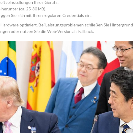
eitseinstellungen Ihres Geräts.
 herunter (ca. 25-30 MB).
oggen Sie sich mit Ihren regulären Credentials ein.
he Hardware optimiert. Bei Leistungsproblemen schließen Sie Hintergrun
ngen oder nutzen Sie die Web-Version als Fallback.