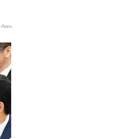
d-Apps,