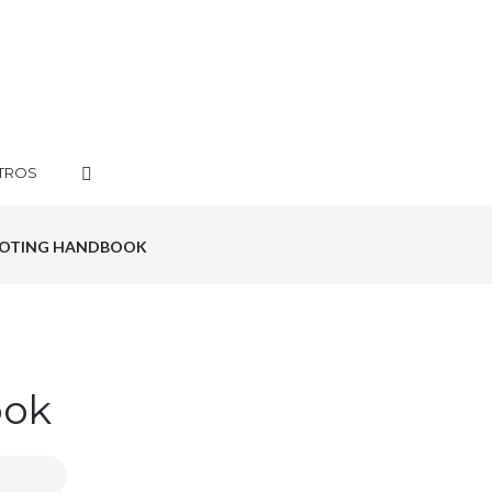
TROS
HOOTING HANDBOOK
ook