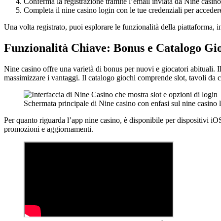
Conferma la registrazione tramite l’email inviata da Nine casino
Completa il nine casino login con le tue credenziali per acceder
Una volta registrato, puoi esplorare le funzionalità della piattaforma, 
Funzionalità Chiave: Bonus e Catalogo Gi
Nine casino offre una varietà di bonus per nuovi e giocatori abituali.
massimizzare i vantaggi. Il catalogo giochi comprende slot, tavoli da ca
Schermata principale di Nine casino con enfasi sul nine casino l
Per quanto riguarda l’app nine casino, è disponibile per dispositivi iO
promozioni e aggiornamenti.