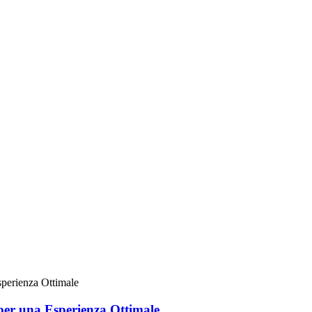
perienza Ottimale
per una Esperienza Ottimale