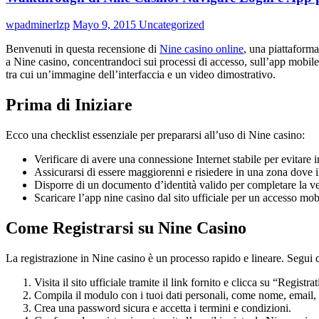
wpadminerlzp
Mayo 9, 2015
Uncategorized
Benvenuti in questa recensione di
Nine casino online
, una piattaforma
a Nine casino, concentrandoci sui processi di accesso, sull’app mobile 
tra cui un’immagine dell’interfaccia e un video dimostrativo.
Prima di Iniziare
Ecco una checklist essenziale per prepararsi all’uso di Nine casino:
Verificare di avere una connessione Internet stabile per evitare i
Assicurarsi di essere maggiorenni e risiedere in una zona dove i
Disporre di un documento d’identità valido per completare la ve
Scaricare l’app nine casino dal sito ufficiale per un accesso mob
Come Registrarsi su Nine Casino
La registrazione in Nine casino è un processo rapido e lineare. Segui 
Visita il sito ufficiale tramite il link fornito e clicca su “Registrat
Compila il modulo con i tuoi dati personali, come nome, email, e
Crea una password sicura e accetta i termini e condizioni.