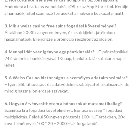
Androidra a hivatalos weboldalról, iOS-re az App Store-ból. Kerülje
a harmadik féltől származó forrásokat a malware kockázata miatt.
3. Mik a weiss casino free spins fogadási követelményei?
–
Általában 20-30x a nyereményen, és csak kijelölt játékokon
használhatóak. Ellenőrizze a promóció részleteit az oldalon.
4. Mennyi időt vesz igénybe egy pénzkiutalás?
– E-pénztárcákkal
24 órán belül, bankkártyával 1-3 nap, bankátutalással akár 5 nap is
lehet.
5. A Weiss Casino biztonságos a személyes adataim számára?
– Igen, SSL titkosítást és adatvédelmi szabályzatot alkalmaznak, de
mindig használjon erős jelszavakat.
6. Hogyan érvényesíthetem a bónuszokat matematikailag?
–
Számítsa ki a fogadási követelményt: Bónusz összeg * fogadási
multiplicitás. Például 50 ingyen pörgetés 100 HUF értékben, 20x
követelménnyel: 100 * 20 = 2000 HUF forgatandó.