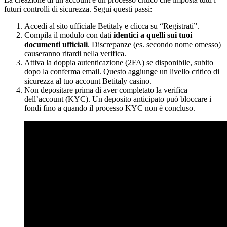
futuri controlli di sicurezza. Segui questi passi:
Accedi al sito ufficiale Betitaly e clicca su “Registrati”.
Compila il modulo con dati
identici a quelli sui tuoi
documenti ufficiali
. Discrepanze (es. secondo nome omesso)
causeranno ritardi nella verifica.
Attiva la doppia autenticazione (2FA) se disponibile, subito
dopo la conferma email. Questo aggiunge un livello critico di
sicurezza al tuo account Betitaly casino.
Non depositare prima di aver completato la verifica
dell’account (KYC). Un deposito anticipato può bloccare i
fondi fino a quando il processo KYC non è concluso.