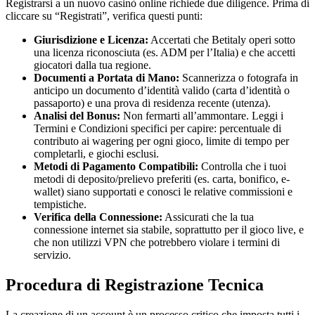
Registrarsi a un nuovo casinò online richiede due diligence. Prima di
cliccare su “Registrati”, verifica questi punti:
Giurisdizione e Licenza:
Accertati che Betitaly operi sotto
una licenza riconosciuta (es. ADM per l’Italia) e che accetti
giocatori dalla tua regione.
Documenti a Portata di Mano:
Scannerizza o fotografa in
anticipo un documento d’identità valido (carta d’identità o
passaporto) e una prova di residenza recente (utenza).
Analisi del Bonus:
Non fermarti all’ammontare. Leggi i
Termini e Condizioni specifici per capire: percentuale di
contributo ai wagering per ogni gioco, limite di tempo per
completarli, e giochi esclusi.
Metodi di Pagamento Compatibili:
Controlla che i tuoi
metodi di deposito/prelievo preferiti (es. carta, bonifico, e-
wallet) siano supportati e conosci le relative commissioni e
tempistiche.
Verifica della Connessione:
Assicurati che la tua
connessione internet sia stabile, soprattutto per il gioco live, e
che non utilizzi VPN che potrebbero violare i termini di
servizio.
Procedura di Registrazione Tecnica
La creazione di un account è un processo critico che imposta tutti i