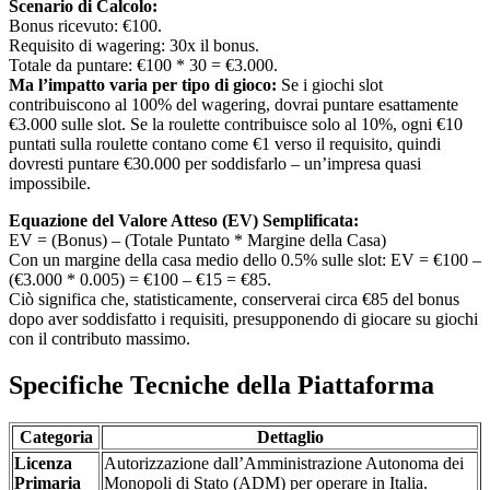
Scenario di Calcolo:
Bonus ricevuto: €100.
Requisito di wagering: 30x il bonus.
Totale da puntare: €100 * 30 = €3.000.
Ma l’impatto varia per tipo di gioco:
Se i giochi slot
contribuiscono al 100% del wagering, dovrai puntare esattamente
€3.000 sulle slot. Se la roulette contribuisce solo al 10%, ogni €10
puntati sulla roulette contano come €1 verso il requisito, quindi
dovresti puntare €30.000 per soddisfarlo – un’impresa quasi
impossibile.
Equazione del Valore Atteso (EV) Semplificata:
EV = (Bonus) – (Totale Puntato * Margine della Casa)
Con un margine della casa medio dello 0.5% sulle slot: EV = €100 –
(€3.000 * 0.005) = €100 – €15 = €85.
Ciò significa che, statisticamente, conserverai circa €85 del bonus
dopo aver soddisfatto i requisiti, presupponendo di giocare su giochi
con il contributo massimo.
Specifiche Tecniche della Piattaforma
Categoria
Dettaglio
Licenza
Autorizzazione dall’Amministrazione Autonoma dei
Primaria
Monopoli di Stato (ADM) per operare in Italia.