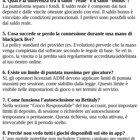
4. Qual è la differenza tra il saldo “reale” e il saldo “bonus”?
La piattaforma separa i fondi. Il saldo reale è composto dai tuoi
depositi e dalle vincite ottenute giocando con essi. Il saldo bonus è
vincolato alle condizioni promozionali. I prelievi sono possibili solo
dal saldo reale.
5. Cosa succede se perdo la connessione durante una mano di
blackjack live?
La policy standard dei provider (es. Evolution) prevede che la mano
venga completata dal software secondo le regole di base. Se eri in
gioco, la vincita o la perdita sarà regolarmente accreditata/addebitata
al tuo rientro online.
6. Esiste un limite di puntata massima per giocatore?
Sì, gli operatori licenziati ADM devono applicare limiti di puntata
massimi per sessione, come stabilito dalla legge. Questo limite è
visibile nelle impostazioni di gioco o nei termini di servizio.
7. Come funziona l’autoesclusione su Betitaly?
Nella sezione “Gioco Responsabile” del tuo account, puoi impostare
limiti di deposito, di sessione o richiedere un’autoesclusione
temporanea o permanente. Questa richiesta, una volta attivata, è
irrevocabile per il periodo scelto.
8. Perché non vedo tutti i giochi disponibili sul sito in app?
L’app mobile potrebbe non includere l’intero catalogo per motivi di