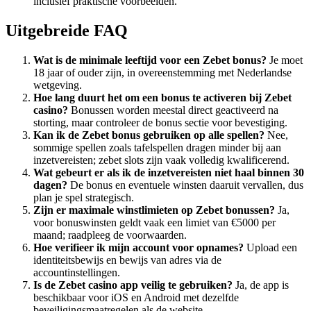
inclusief praktische voorbeelden.
Uitgebreide FAQ
Wat is de minimale leeftijd voor een Zebet bonus?
Je moet
18 jaar of ouder zijn, in overeenstemming met Nederlandse
wetgeving.
Hoe lang duurt het om een bonus te activeren bij Zebet
casino?
Bonussen worden meestal direct geactiveerd na
storting, maar controleer de bonus sectie voor bevestiging.
Kan ik de Zebet bonus gebruiken op alle spellen?
Nee,
sommige spellen zoals tafelspellen dragen minder bij aan
inzetvereisten; zebet slots zijn vaak volledig kwalificerend.
Wat gebeurt er als ik de inzetvereisten niet haal binnen 30
dagen?
De bonus en eventuele winsten daaruit vervallen, dus
plan je spel strategisch.
Zijn er maximale winstlimieten op Zebet bonussen?
Ja,
voor bonuswinsten geldt vaak een limiet van €5000 per
maand; raadpleeg de voorwaarden.
Hoe verifieer ik mijn account voor opnames?
Upload een
identiteitsbewijs en bewijs van adres via de
accountinstellingen.
Is de Zebet casino app veilig te gebruiken?
Ja, de app is
beschikbaar voor iOS en Android met dezelfde
beveiligingsmaatregelen als de website.