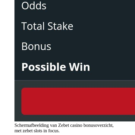
Schermafbeelding van Zebet casino bonusoverzicht,
met zebet slots in focus.