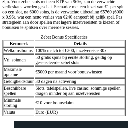
zijn. Voor zebet slots met een RTP van 96%, kan de verwachte
verlieskans worden geschat. Scenario: met een inzet van €1 per spin
op een slot, na 6000 spins, is de verwachte uitbetaling €5760 (6000
x 0.96), wat een netto verlies van €240 aangeeft bij gelijk spel. Pas
strategieën aan door spellen met lagere inzetvereisten te kiezen of
bonussen te splitsen over meerdere sessies.
Zebet Bonus Specificaties
Kenmerk
Details
Welkomstbonus
100% match tot €200, inzetvereiste 30x
50 gratis spins bij eerste storting, geldig op
Vrij spinnen
geselecteerde zebet slots
Maximale
€5000 per maand voor bonuswinsten
opname
Geldigheidsduur
30 dagen na activering
Beschikbare
Slots, tafelspellen, live casino; sommige spellen
spellen
dragen minder bij aan inzetvereisten
Minimale
€10 voor bonusclaim
storting
Valuta
Euro (EUR)