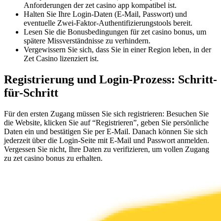
Anforderungen der zet casino app kompatibel ist.
Halten Sie Ihre Login-Daten (E-Mail, Passwort) und
eventuelle Zwei-Faktor-Authentifizierungstools bereit.
Lesen Sie die Bonusbedingungen für zet casino bonus, um
spätere Missverständnisse zu verhindern.
Vergewissern Sie sich, dass Sie in einer Region leben, in der
Zet Casino lizenziert ist.
Registrierung und Login-Prozess: Schritt-
für-Schritt
Für den ersten Zugang müssen Sie sich registrieren: Besuchen Sie
die Website, klicken Sie auf “Registrieren”, geben Sie persönliche
Daten ein und bestätigen Sie per E-Mail. Danach können Sie sich
jederzeit über die Login-Seite mit E-Mail und Passwort anmelden.
Vergessen Sie nicht, Ihre Daten zu verifizieren, um vollen Zugang
zu zet casino bonus zu erhalten.