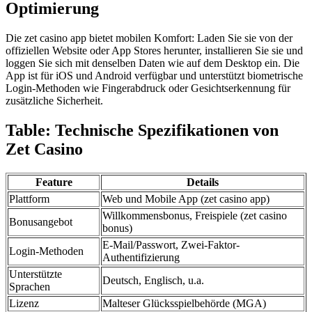
Optimierung
Die zet casino app bietet mobilen Komfort: Laden Sie sie von der
offiziellen Website oder App Stores herunter, installieren Sie sie und
loggen Sie sich mit denselben Daten wie auf dem Desktop ein. Die
App ist für iOS und Android verfügbar und unterstützt biometrische
Login-Methoden wie Fingerabdruck oder Gesichtserkennung für
zusätzliche Sicherheit.
Table: Technische Spezifikationen von
Zet Casino
Feature
Details
Plattform
Web und Mobile App (zet casino app)
Willkommensbonus, Freispiele (zet casino
Bonusangebot
bonus)
E-Mail/Passwort, Zwei-Faktor-
Login-Methoden
Authentifizierung
Unterstützte
Deutsch, Englisch, u.a.
Sprachen
Lizenz
Malteser Glücksspielbehörde (MGA)