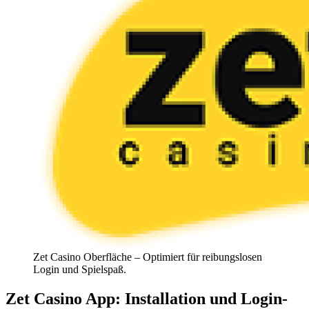
Zet Casino Oberfläche – Optimiert für reibungslosen
Login und Spielspaß.
Zet Casino App: Installation und Login-