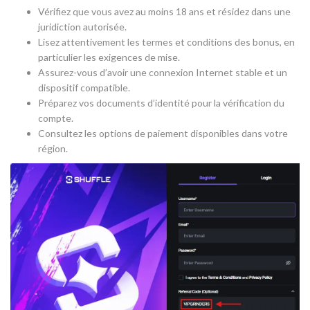
Vérifiez que vous avez au moins 18 ans et résidez dans une
juridiction autorisée.
Lisez attentivement les termes et conditions des bonus, en
particulier les exigences de mise.
Assurez-vous d’avoir une connexion Internet stable et un
dispositif compatible.
Préparez vos documents d’identité pour la vérification du
compte.
Consultez les options de paiement disponibles dans votre
région.