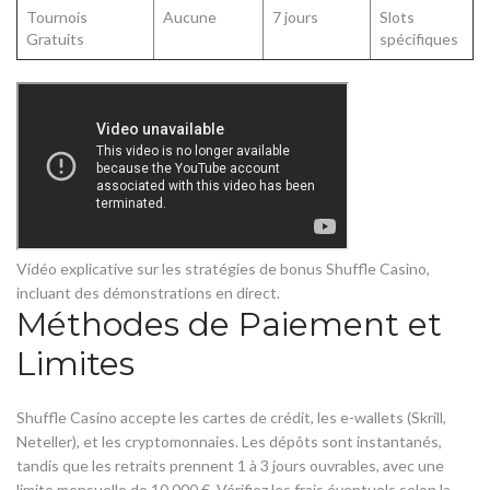
Tournois
Aucune
7 jours
Slots
Gratuits
spécifiques
Vidéo explicative sur les stratégies de bonus Shuffle Casino,
incluant des démonstrations en direct.
Méthodes de Paiement et
Limites
Shuffle Casino accepte les cartes de crédit, les e-wallets (Skrill,
Neteller), et les cryptomonnaies. Les dépôts sont instantanés,
tandis que les retraits prennent 1 à 3 jours ouvrables, avec une
limite mensuelle de 10 000 €. Vérifiez les frais éventuels selon la