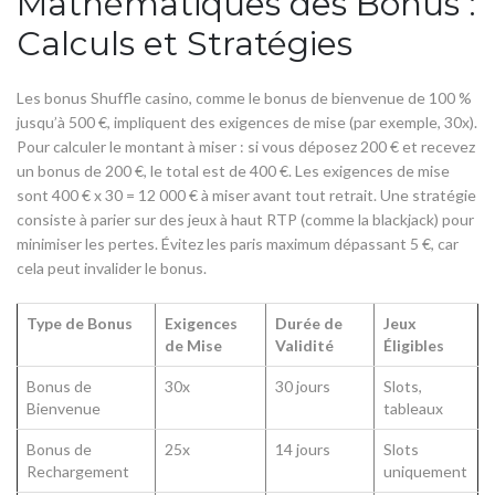
Mathématiques des Bonus :
Calculs et Stratégies
Les bonus Shuffle casino, comme le bonus de bienvenue de 100 %
jusqu’à 500 €, impliquent des exigences de mise (par exemple, 30x).
Pour calculer le montant à miser : si vous déposez 200 € et recevez
un bonus de 200 €, le total est de 400 €. Les exigences de mise
sont 400 € x 30 = 12 000 € à miser avant tout retrait. Une stratégie
consiste à parier sur des jeux à haut RTP (comme la blackjack) pour
minimiser les pertes. Évitez les paris maximum dépassant 5 €, car
cela peut invalider le bonus.
Type de Bonus
Exigences
Durée de
Jeux
de Mise
Validité
Éligibles
Bonus de
30x
30 jours
Slots,
Bienvenue
tableaux
Bonus de
25x
14 jours
Slots
Rechargement
uniquement