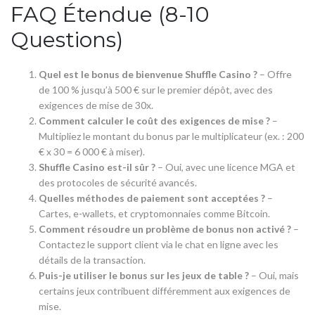
FAQ Étendue (8-10
Questions)
Quel est le bonus de bienvenue Shuffle Casino ?
– Offre
de 100 % jusqu’à 500 € sur le premier dépôt, avec des
exigences de mise de 30x.
Comment calculer le coût des exigences de mise ?
–
Multipliez le montant du bonus par le multiplicateur (ex. : 200
€ x 30 = 6 000 € à miser).
Shuffle Casino est-il sûr ?
– Oui, avec une licence MGA et
des protocoles de sécurité avancés.
Quelles méthodes de paiement sont acceptées ?
–
Cartes, e-wallets, et cryptomonnaies comme Bitcoin.
Comment résoudre un problème de bonus non activé ?
–
Contactez le support client via le chat en ligne avec les
détails de la transaction.
Puis-je utiliser le bonus sur les jeux de table ?
– Oui, mais
certains jeux contribuent différemment aux exigences de
mise.