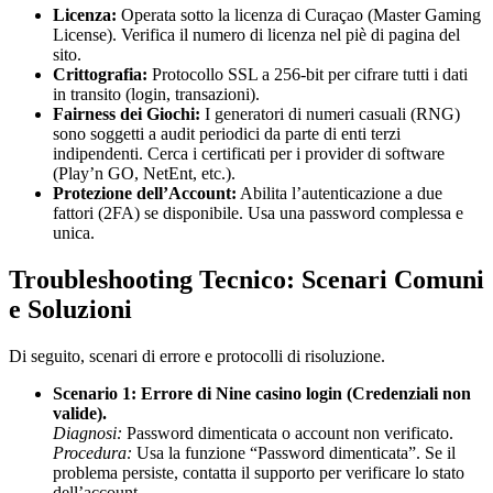
Licenza:
Operata sotto la licenza di Curaçao (Master Gaming
License). Verifica il numero di licenza nel piè di pagina del
sito.
Crittografia:
Protocollo SSL a 256-bit per cifrare tutti i dati
in transito (login, transazioni).
Fairness dei Giochi:
I generatori di numeri casuali (RNG)
sono soggetti a audit periodici da parte di enti terzi
indipendenti. Cerca i certificati per i provider di software
(Play’n GO, NetEnt, etc.).
Protezione dell’Account:
Abilita l’autenticazione a due
fattori (2FA) se disponibile. Usa una password complessa e
unica.
Troubleshooting Tecnico: Scenari Comuni
e Soluzioni
Di seguito, scenari di errore e protocolli di risoluzione.
Scenario 1: Errore di
Nine casino login
(Credenziali non
valide).
Diagnosi:
Password dimenticata o account non verificato.
Procedura:
Usa la funzione “Password dimenticata”. Se il
problema persiste, contatta il supporto per verificare lo stato
dell’account.