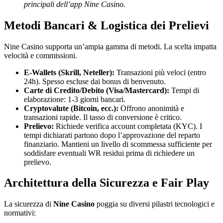
principali dell’app Nine Casino.
Metodi Bancari & Logistica dei Prelievi
Nine Casino supporta un’ampia gamma di metodi. La scelta impatta
velocità e commissioni.
E-Wallets (Skrill, Neteller):
Transazioni più veloci (entro
24h). Spesso escluse dai bonus di benvenuto.
Carte di Credito/Debito (Visa/Mastercard):
Tempi di
elaborazione: 1-3 giorni bancari.
Cryptovalute (Bitcoin, ecc.):
Offrono anonimità e
transazioni rapide. Il tasso di conversione è critico.
Prelievo:
Richiede verifica account completata (KYC). I
tempi dichiarati partono dopo l’approvazione del reparto
finanziario. Mantieni un livello di scommessa sufficiente per
soddisfare eventuali WR residui prima di richiedere un
prelievo.
Architettura della Sicurezza e Fair Play
La sicurezza di
Nine Casino
poggia su diversi pilastri tecnologici e
normativi: