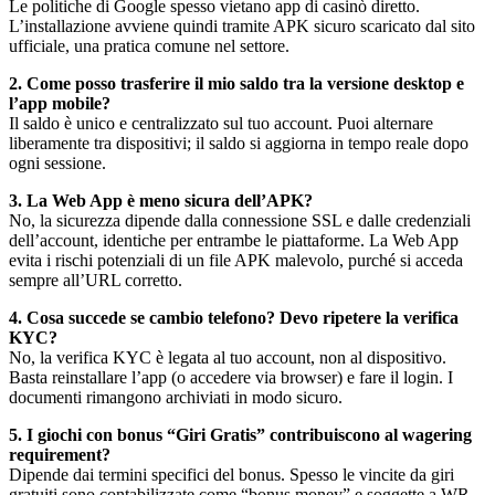
Le politiche di Google spesso vietano app di casinò diretto.
L’installazione avviene quindi tramite APK sicuro scaricato dal sito
ufficiale, una pratica comune nel settore.
2. Come posso trasferire il mio saldo tra la versione desktop e
l’app mobile?
Il saldo è unico e centralizzato sul tuo account. Puoi alternare
liberamente tra dispositivi; il saldo si aggiorna in tempo reale dopo
ogni sessione.
3. La Web App è meno sicura dell’APK?
No, la sicurezza dipende dalla connessione SSL e dalle credenziali
dell’account, identiche per entrambe le piattaforme. La Web App
evita i rischi potenziali di un file APK malevolo, purché si acceda
sempre all’URL corretto.
4. Cosa succede se cambio telefono? Devo ripetere la verifica
KYC?
No, la verifica KYC è legata al tuo account, non al dispositivo.
Basta reinstallare l’app (o accedere via browser) e fare il login. I
documenti rimangono archiviati in modo sicuro.
5. I giochi con bonus “Giri Gratis” contribuiscono al wagering
requirement?
Dipende dai termini specifici del bonus. Spesso le vincite da giri
gratuiti sono contabilizzate come “bonus money” e soggette a WR