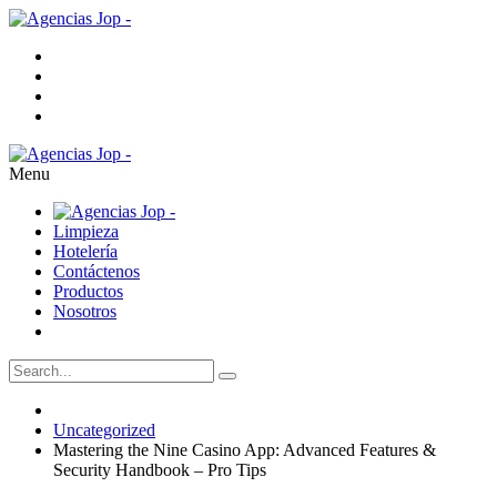
Menu
Limpieza
Hotelería
Contáctenos
Productos
Nosotros
Uncategorized
Mastering the Nine Casino App: Advanced Features &
Security Handbook – Pro Tips