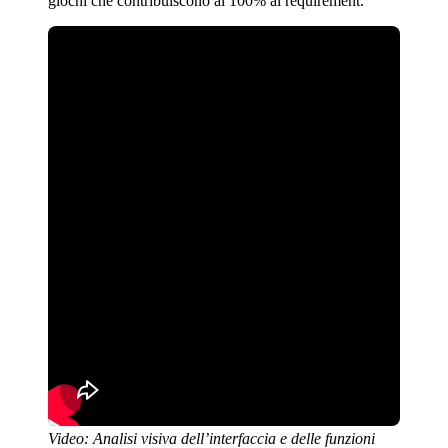
giochi che contribuiscono al 100% al requirement.
Video: Analisi visiva dell’interfaccia e delle funzioni