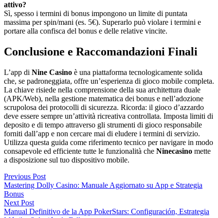
attivo?
Sì, spesso i termini di bonus impongono un limite di puntata
massima per spin/mani (es. 5€). Superarlo può violare i termini e
portare alla confisca del bonus e delle relative vincite.
Conclusione e Raccomandazioni Finali
L’app di
Nine Casino
è una piattaforma tecnologicamente solida
che, se padroneggiata, offre un’esperienza di gioco mobile completa.
La chiave risiede nella comprensione della sua architettura duale
(APK/Web), nella gestione matematica dei bonus e nell’adozione
scrupolosa dei protocolli di sicurezza. Ricorda: il gioco d’azzardo
deve essere sempre un’attività ricreativa controllata. Imposta limiti di
deposito e di tempo attraverso gli strumenti di gioco responsabile
forniti dall’app e non cercare mai di eludere i termini di servizio.
Utilizza questa guida come riferimento tecnico per navigare in modo
consapevole ed efficiente tutte le funzionalità che
Ninecasino
mette
a disposizione sul tuo dispositivo mobile.
Previous Post
Mastering Dolly Casino: Manuale Aggiornato su App e Strategia
Bonus
Next Post
Manual Definitivo de la App PokerStars: Configuración, Estrategia