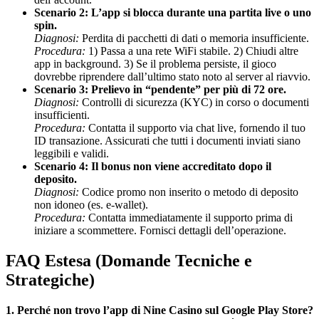
Scenario 2: L’app si blocca durante una partita live o uno
spin.
Diagnosi:
Perdita di pacchetti di dati o memoria insufficiente.
Procedura:
1) Passa a una rete WiFi stabile. 2) Chiudi altre
app in background. 3) Se il problema persiste, il gioco
dovrebbe riprendere dall’ultimo stato noto al server al riavvio.
Scenario 3: Prelievo in “pendente” per più di 72 ore.
Diagnosi:
Controlli di sicurezza (KYC) in corso o documenti
insufficienti.
Procedura:
Contatta il supporto via chat live, fornendo il tuo
ID transazione. Assicurati che tutti i documenti inviati siano
leggibili e validi.
Scenario 4: Il bonus non viene accreditato dopo il
deposito.
Diagnosi:
Codice promo non inserito o metodo di deposito
non idoneo (es. e-wallet).
Procedura:
Contatta immediatamente il supporto prima di
iniziare a scommettere. Fornisci dettagli dell’operazione.
FAQ Estesa (Domande Tecniche e
Strategiche)
1. Perché non trovo l’app di Nine Casino sul Google Play Store?