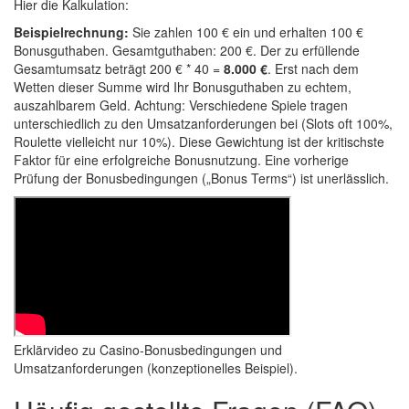
Hier die Kalkulation:
Beispielrechnung:
Sie zahlen 100 € ein und erhalten 100 €
Bonusguthaben. Gesamtguthaben: 200 €. Der zu erfüllende
Gesamtumsatz beträgt 200 € * 40 =
8.000 €
. Erst nach dem
Wetten dieser Summe wird Ihr Bonusguthaben zu echtem,
auszahlbarem Geld. Achtung: Verschiedene Spiele tragen
unterschiedlich zu den Umsatzanforderungen bei (Slots oft 100%,
Roulette vielleicht nur 10%). Diese Gewichtung ist der kritischste
Faktor für eine erfolgreiche Bonusnutzung. Eine vorherige
Prüfung der Bonusbedingungen („Bonus Terms“) ist unerlässlich.
Erklärvideo zu Casino-Bonusbedingungen und
Umsatzanforderungen (konzeptionelles Beispiel).