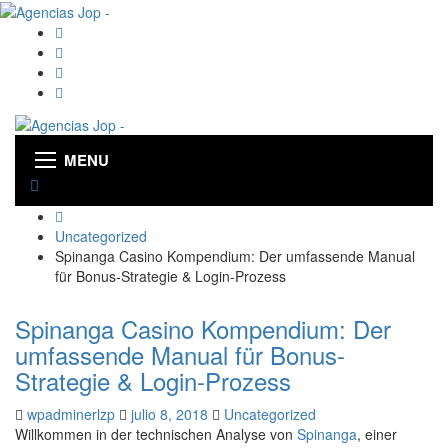
MENU
Uncategorized
Spinanga Casino Kompendium: Der umfassende Manual
für Bonus-Strategie & Login-Prozess
Spinanga Casino Kompendium: Der
umfassende Manual für Bonus-
Strategie & Login-Prozess
wpadminerlzp
julio 8, 2018
Uncategorized
Willkommen in der technischen Analyse von
Spinanga
, einer