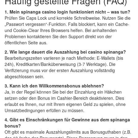
Häufig gestellte Fragen (FAQ)
1. Mein
spinanga casino login
funktioniert nicht – was tun?
Prüfen Sie Caps Lock und korrekte Schreibweise. Nutzen Sie die
„Passwort vergessen“-Funktion. Falls blockiert, kann ein Cache-
und Cookie-Clear Ihres Browsers helfen. Bei anhaltenden
Problemen kontaktieren Sie den Support direkt von der
öffentlichen Seite aus.
2. Wie lange dauert die Auszahlung bei
casino spinanga
?
Bearbeitungszeiten variieren je nach Methode: E-Wallets (bis
24h), Kreditkarten/Banküberweisung (3-7 Werktage). Die
Verifizierung muss vor der ersten Auszahlung vollständig
abgeschlossen sein.
3. Kann ich den Willkommensbonus ablehnen?
Ja, in der Regel können Sie bei der Einzahlung ein Häkchen
setzen oder den Bonus im Cashier-Bereich deaktivieren. Dies
erlaubt es Ihnen, nur mit Ihrem eigenen Geld zu spielen, ohne
Umsatzbedingungen erfüllen zu müssen.
4. Gibt es Einschränkungen für Gewinne aus dem
spinanga
bonus
?
Oft gibt es maximale Auszahlungslimits aus Bonusguthaben (z.B.
das 10-fache des Bonuswerts). Diese Begrenzung muss in den