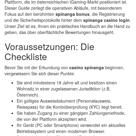
Plattform, die im österreichischen iGaming-Markt positioniert ist.
Dieser Guide zerlegt die operativen Abläufe, mit besonderem
Fokus auf den berühmten
spinanga bonus
, die Registrierung
und die Sicherheitsprotokolle hinter dem
spinanga casino login
.
Unser Ziel ist es, Ihnen ein praktisches Handbuch an die Hand zu
geben, das über oberflächliche Bewertungen hinausgeht.
Voraussetzungen: Die
Checkliste
Bevor Sie mit der Erkundung von
casino spinanga
beginnen,
vergewissern Sie sich dieser Punkte:
Sie sind mindestens 18 Jahre alt und besitzen einen
Wohnsitz in einer zugelassenen Jurisdiktion (z.B.
Österreich).
Ein gültiges Ausweisdokument (Personalausweis,
Reisepass) für die Kontoüberprüfung (KYC) liegt bereit.
Sie haben Zugang zu einer gängigen Zahlungsmethode,
die von der Plattform akzeptiert wird.
Ihr Gerät (PC oder Smartphone) verwendet ein aktuelles
Betriebssystem und einen modernen Browser.